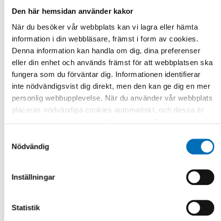
2022
Den här hemsidan använder kakor
Aktivt och hälsosamt åldrande i Norden
När du besöker vår webbplats kan vi lagra eller hämta
information i din webbläsare, främst i form av cookies.
Vårt projekt främjar ett aktivt och hälsosamt åldrande och
en positiv syn p [...]
Denna information kan handla om dig, dina preferenser
eller din enhet och används främst för att webbplatsen ska
fungera som du förväntar dig. Informationen identifierar
inte nödvändigsvist dig direkt, men den kan ge dig en mer
personlig webbupplevelse. När du använder vår webbplats
placeras nödvändiga cookies automatiskt, och dessa är
alltid aktiva utan att kräva ditt samtycke. Dessa cookies är
nödvändiga för att du ska kunna använda webbplatsen och
Samtyckesval
dess funktioner. Vi respekterar din integritet, och du kan
Nödvändig
välja vilka ytterligare cookies (statistiska, preferens,
marknadsföring och oklassificerade) du vill acceptera.
Inställningar
Klicka på de olika kategorirubrikerna för att ta reda på mer
och anpassa dina inställningar för cookies. Observera att
blockering av cookies kan påverka din upplevelse av
Statistik
webbplatsen och de tjänster vi erbjuder. Om du har besökt