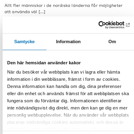
Allt fler människor i de nordiska länderna får möjligheter
att använda väl [...]
Samtycke
Information
Om
Den här hemsidan använder kakor
När du besöker vår webbplats kan vi lagra eller hämta
information i din webbläsare, främst i form av cookies.
Denna information kan handla om dig, dina preferenser
eller din enhet och används främst för att webbplatsen ska
fungera som du förväntar dig. Informationen identifierar
inte nödvändigsvist dig direkt, men den kan ge dig en mer
personlig webbupplevelse. När du använder vår webbplats
placeras nödvändiga cookies automatiskt, och dessa är
Genomfört
alltid aktiva utan att kräva ditt samtycke. Dessa cookies är
VÄLFÄRDSTEKNOLOGI