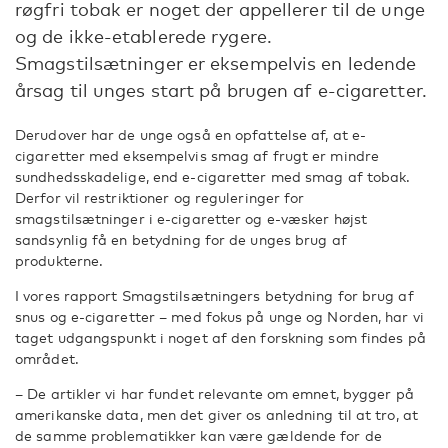
røgfri tobak er noget der appellerer til de unge
og de ikke-etablerede rygere.
Smagstilsætninger er eksempelvis en ledende
årsag til unges start på brugen af e-cigaretter.
Derudover har de unge også en opfattelse af, at e-
cigaretter med eksempelvis smag af frugt er mindre
sundhedsskadelige, end e-cigaretter med smag af tobak.
Derfor vil restriktioner og reguleringer for
smagstilsætninger i e-cigaretter og e-væsker højst
sandsynlig få en betydning for de unges brug af
produkterne.
I vores rapport Smagstilsætningers betydning for brug af
snus og e-cigaretter – med fokus på unge og Norden, har vi
taget udgangspunkt i noget af den forskning som findes på
området.
– De artikler vi har fundet relevante om emnet, bygger på
amerikanske data, men det giver os anledning til at tro, at
de samme problematikker kan være gældende for de