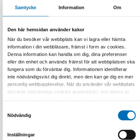
Samtycke
Information
Om
Den här hemsidan använder kakor
När du besöker vår webbplats kan vi lagra eller hämta
information i din webbläsare, främst i form av cookies.
Denna information kan handla om dig, dina preferenser
eller din enhet och används främst för att webbplatsen ska
fungera som du förväntar dig. Informationen identifierar
FOLKHÄLSA
inte nödvändigsvist dig direkt, men den kan ge dig en mer
28 jan 2019
personlig webbupplevelse. När du använder vår webbplats
Smaktillsatser en ledande orsak till att unga
börjar använda e-cigaretter
placeras nödvändiga cookies automatiskt, och dessa är
alltid aktiva utan att kräva ditt samtycke. Dessa cookies är
nödvändiga för att du ska kunna använda webbplatsen och
Samtyckesval
dess funktioner. Vi respekterar din integritet, och du kan
Nödvändig
välja vilka ytterligare cookies (statistiska, preferens,
marknadsföring och oklassificerade) du vill acceptera.
Inställningar
Klicka på de olika kategorirubrikerna för att ta reda på mer