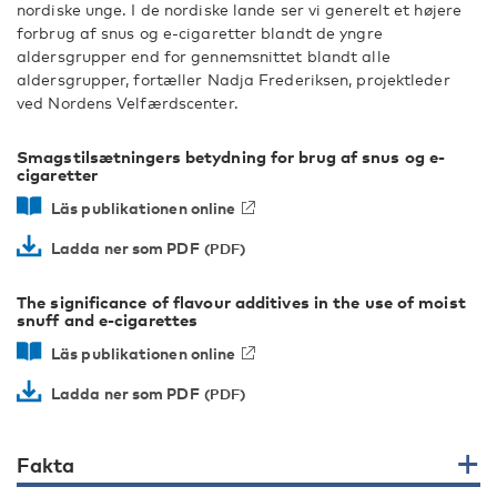
nordiske unge. I de nordiske lande ser vi generelt et højere
forbrug af snus og e-cigaretter blandt de yngre
aldersgrupper end for gennemsnittet blandt alle
aldersgrupper, fortæller Nadja Frederiksen, projektleder
ved Nordens Velfærdscenter.
Smagstilsætningers betydning for brug af snus og e-
cigaretter
Läs publikationen online
Ladda ner som PDF
The significance of flavour additives in the use of moist
snuff and e-cigarettes
Läs publikationen online
Ladda ner som PDF
Fakta