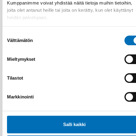
Kumppanimme voivat yhdistää näitä tietoja muihin tietoihin,
joita olet antanut heille tai joita on kerätty, kun olet käyttänyt
heidän palvelujaan.
Suostumuksen
Välttämätön
valinta
Mieltymykset
Tilastot
Markkinointi
KANSANTERVEYS
15 huhti 2026
Salli kaikki
Nordic Welfare Forum 2025: Nordic trust in a
changing world