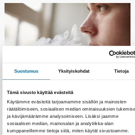
Suostumus
Yksityiskohdat
Tietoja
Tämä sivusto käyttää evästeitä
Käytämme evästeitä tarjoamamme sisällön ja mainosten
KANSANTERVEYS
räätälöimiseen, sosiaalisen median ominaisuuksien tukemis
28 tammi 2019
ja kävijämäärämme analysoimiseen. Lisäksi jaamme
Makuaineet pääsyynä sähkösavukkeiden
käytön aloittamiseen nuorten keskuudessa
sosiaalisen median, mainosalan ja analytiikka-alan
kumppaneillemme tietoja siitä, miten käytät sivustoamme.