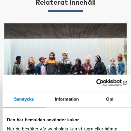
Relaterat innehåll
Samtycke
Information
Om
Den här hemsidan använder kakor
FOLKHÄLSA
8 sep 2025
När du besöker vår webbplats kan vi lagra eller hämta