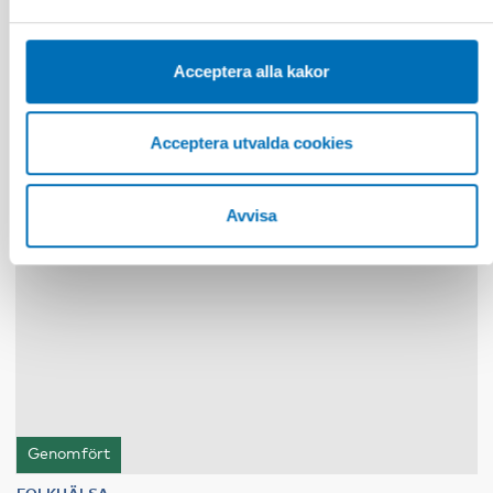
sekretessinställningarna i din webbläsare.
25 nov 2019
Policy briefs to increase equality in health
Acceptera alla kakor
Acceptera utvalda cookies
19
nov
2024
Avvisa
Genomfört
FOLKHÄLSA