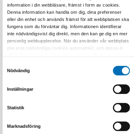
Unges brug af nikotinprodukter – et stigende
information i din webbläsare, främst i form av cookies.
problem
Denna information kan handla om dig, dina preferenser
eller din enhet och används främst för att webbplatsen ska
fungera som du förväntar dig. Informationen identifierar
inte nödvändigsvist dig direkt, men den kan ge dig en mer
personlig webbupplevelse. När du använder vår webbplats
placeras nödvändiga cookies automatiskt, och dessa är
alltid aktiva utan att kräva ditt samtycke. Dessa cookies är
nödvändiga för att du ska kunna använda webbplatsen och
Samtyckesval
dess funktioner. Vi respekterar din integritet, och du kan
Nödvändig
välja vilka ytterligare cookies (statistiska, preferens,
marknadsföring och oklassificerade) du vill acceptera.
Inställningar
Klicka på de olika kategorirubrikerna för att ta reda på mer
och anpassa dina inställningar för cookies. Observera att
blockering av cookies kan påverka din upplevelse av
Statistik
webbplatsen och de tjänster vi erbjuder. Om du har besökt
vår webbplats tidigare och accepterat användningen av
Marknadsföring
cookies kan du alltid radera dem genom att navigera till
FOLKHÄLSA