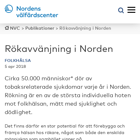
NVC
>
Publikationer
>
Rökavvänjning i Norden
Rökavvänjning i Norden
FOLKHÄLSA
5 apr 2018
Cirka 50.000 människor* dör av
tobaksrelaterade sjukdomar varje år i Norden.
Rökning är en av de största individuella hoten
mot folkhälsan, mätt med sjuklighet och
dödlighet.
Det finns därför en stor potential för att förebygga och
främja hälsan hos rökare, något som både den enskilda
människan som samhället vinner på.