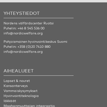
YHTEYSTIEDOT
Nordens välfärdscenter Ruotsi
Puhelin:
+46 8 545 536 00
info@nordicwelfare.org
Pohjoismainen hyvinvointikeskus Suomi
Puhelin:
+358 (0)20 7410 880
info@nordicwelfare.org
AIHEALUEET
Lapset & nouret
Kansanterveys
Vammaiskysymykset
Hyvinvointiteknologia
Iäkkäät
Maahanmuuttajien integraatio