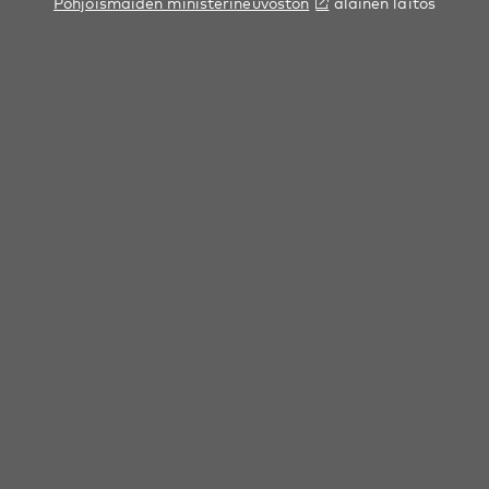
Pohjoismaiden ministerineuvoston
alainen laitos