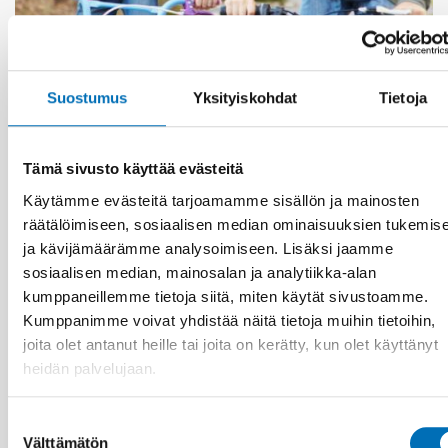
KANSANTERVEYS
Suostumus
Yksityiskohdat
Tietoja
3 kesä 2026
Nordic project on health economics – how can
we calculate the cost of public health?
Tämä sivusto käyttää evästeitä
Käytämme evästeitä tarjoamamme sisällön ja mainosten
räätälöimiseen, sosiaalisen median ominaisuuksien tukemis
ja kävijämäärämme analysoimiseen. Lisäksi jaamme
sosiaalisen median, mainosalan ja analytiikka-alan
kumppaneillemme tietoja siitä, miten käytät sivustoamme.
Kumppanimme voivat yhdistää näitä tietoja muihin tietoihin,
joita olet antanut heille tai joita on kerätty, kun olet käyttänyt
heidän palvelujaan.
Suostumuksen
Välttämätön
valinta