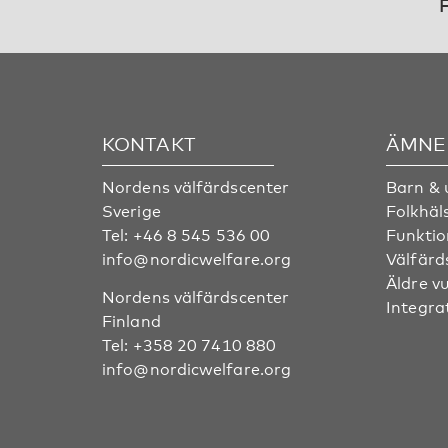
F
KONTAKT
ÄMNE
Nordens välfärdscenter
Barn &
Sverige
Folkhäl
Tel:
+46 8 545 536 00
Funktio
info@nordicwelfare.org
Välfärd
Äldre v
Nordens välfärdscenter
Integra
Finland
Tel:
+358 20 7410 880
info@nordicwelfare.org