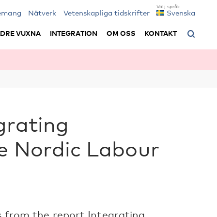
emang
Nätverk
Vetenskapliga tidskrifter
Svenska
LDRE VUXNA
INTEGRATION
OM OSS
KONTAKT
egrating
e Nordic Labour
ts from the report Integrating