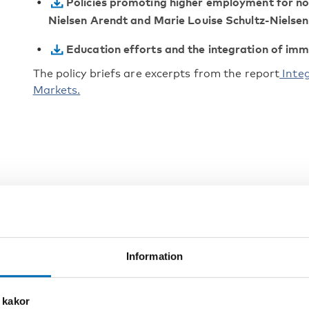
Policies promoting higher employment for 
Nielsen Arendt and Marie Louise Schultz-Nielsen
Education efforts and the integration of im
The policy briefs are excerpts from the report
Integ
Markets.
ELORD
Information
smarknad
 kakor
ranter