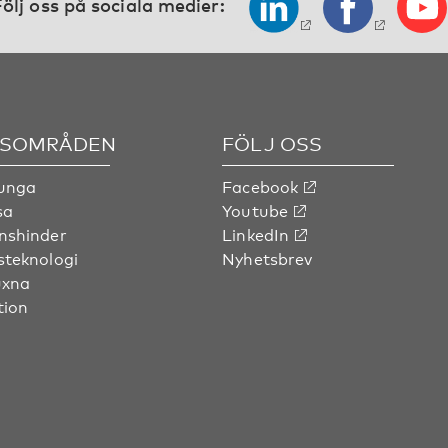
ölj oss på sociala medier:
SOMRÅDEN
FÖLJ OSS
 unga
Facebook
sa
Youtube
nshinder
LinkedIn
steknologi
Nyhetsbrev
uxna
tion