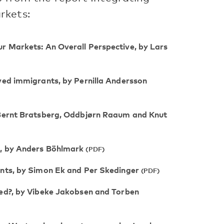
rkets:
r Markets: An Overall Perspective, by Lars
ved immigrants, by Pernilla Andersson
 Bernt Bratsberg, Oddbjørn Raaum and Knut
s, by Anders Böhlmark
ants, by Simon Ek and Per Skedinger
sed?, by Vibeke Jakobsen and Torben