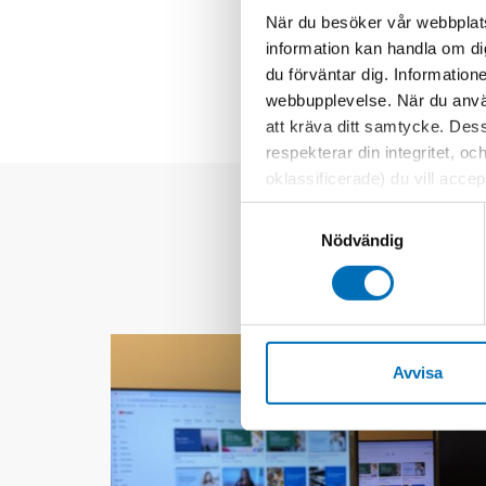
När du besöker vår webbplats
Integr
information kan handla om di
du förväntar dig. Information
webbupplevelse. När du använ
att kräva ditt samtycke. Des
respekterar din integritet, oc
oklassificerade) du vill acce
inställningar för cookies. O
Samtyckesval
vi erbjuder. Om du har besök
Nödvändig
genom att navigera till sekre
Avvisa