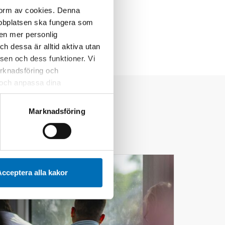
 form av cookies. Denna
webbplatsen ska fungera som
 en mer personlig
 dessa är alltid aktiva utan
sen och dess funktioner. Vi
marknadsföring och
r och anpassa dina
 webbplatsen och de tjänster
 kan du alltid radera dem
Marknadsföring
24
mar
2026
cceptera alla kakor