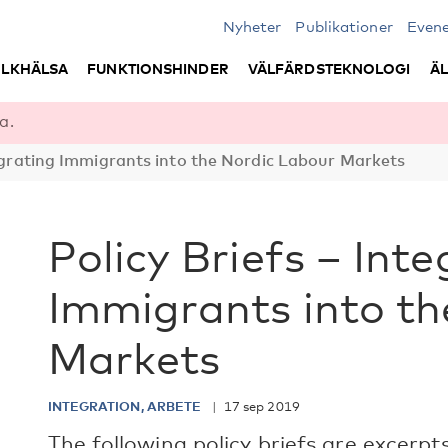
Nyheter
Publikationer
Even
LKHÄLSA
FUNKTIONSHINDER
VÄLFÄRDSTEKNOLOGI
Ä
a.
tegrating Immigrants into the Nordic Labour Markets
Policy Briefs – Int
Immigrants into th
Markets
INTEGRATION, ARBETE
17 sep 2019
The following policy briefs are excerp