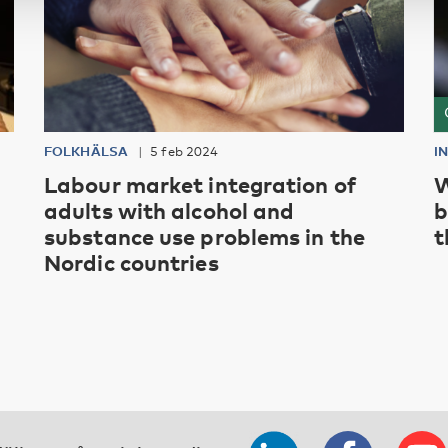
FOLKHÄLSA
5 feb 2024
I
Labour market integration of
W
adults with alcohol and
b
substance use problems in the
t
Nordic countries