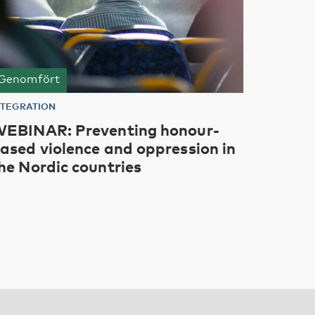
Genomfört
NTEGRATION
EBINAR: Preventing honour-
ased violence and oppression in
he Nordic countries