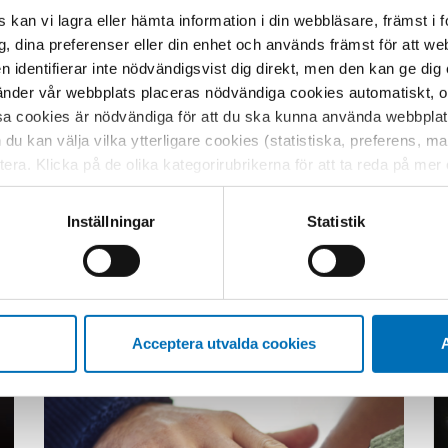
 kan vi lagra eller hämta information i din webbläsare, främst i
ation
g, dina preferenser eller din enhet och används främst för att 
en identifierar inte nödvändigsvist dig direkt, men den kan ge dig
der vår webbplats placeras nödvändiga cookies automatiskt, och
sa cookies är nödvändiga för att du ska kunna använda webbplat
h du kan välja vilka ytterligare cookies (statistiska, preferens, 
ptera. Klicka på de olika kategorirubrikerna för att ta reda på me
bservera att blockering av cookies kan påverka din upplevelse av
t vår webbplats tidigare och accepterat användningen av cookies
Relaterat innehåll
Inställningar
Statistik
tessinställningarna i din webbläsare.
Acceptera utvalda cookies
A