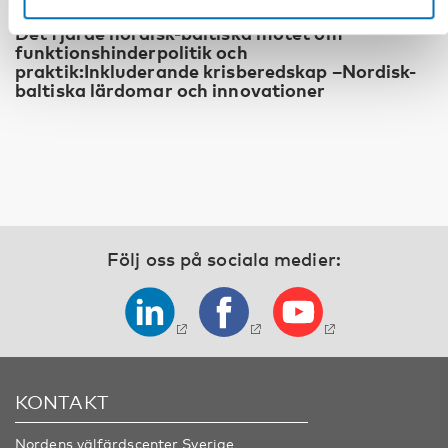
FUNKTIONSHINDER
Det fjärde nordisk-baltiska mötet om
funktionshinderpolitik och
praktik:Inkluderande krisberedskap –Nordisk-
baltiska lärdomar och innovationer
Följ oss på sociala medier:
KONTAKT
Nordens välfärdscenter Sverige