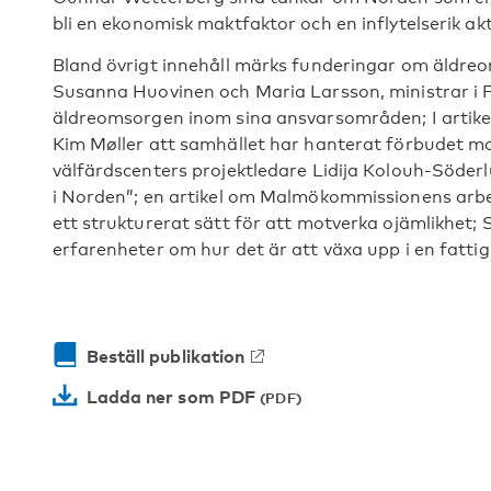
bli en ekonomisk maktfaktor och en inflytelserik ak
Bland övrigt innehåll märks funderingar om
äldreo
Susanna Huovinen och Maria Larsson, ministrar i F
äldreomsorgen inom sina ansvarsområden; I artike
Kim Møller att samhället har hanterat förbudet mot 
välfärdscenters projektledare Lidija Kolouh-Söder
i Norden”; en artikel om Malmökommissionens arbe
ett strukturerat sätt för att motverka ojämlikhet; 
erfarenheter om hur det är att växa upp i en fattig 
Beställ publikation
Ladda ner som PDF