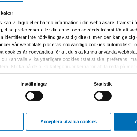
 kakor
 kan vi lagra eller hämta information i din webbläsare, främst i
ELORD
g, dina preferenser eller din enhet och används främst för att 
en identifierar inte nödvändigsvist dig direkt, men den kan ge dig
omsorg
der vår webbplats placeras nödvändiga cookies automatiskt, och
attigdom
sa cookies är nödvändiga för att du ska kunna använda webbplat
h du kan välja vilka ytterligare cookies (statistiska, preferens, 
ptera. Klicka på de olika kategorirubrikerna för att ta reda på me
bservera att blockering av cookies kan påverka din upplevelse av
t vår webbplats tidigare och accepterat användningen av cookies
Inställningar
Statistik
tessinställningarna i din webbläsare.
Relaterat innehåll
Acceptera utvalda cookies
A