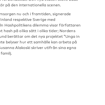
tör på den internationella scenen.
msorgen nu och i framtiden, signerade
inland respektive Sverige med
ln Hashpolitikens dilemma visar författaren
hash på olika sätt i olika tider; Nordens
lund berättar om det nya projektet ”Unga in
te belyser hur ett samhälle kan arbeta på
Susanna Alakoski skriver utifrån sina egna
familj.