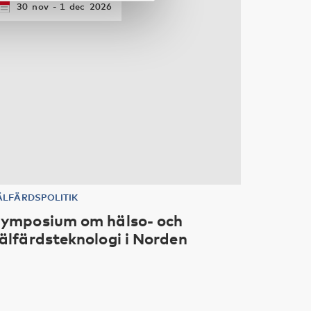
30
nov
1
dec
2026
ÄLFÄRDSPOLITIK
ymposium om hälso- och
älfärdsteknologi i Norden