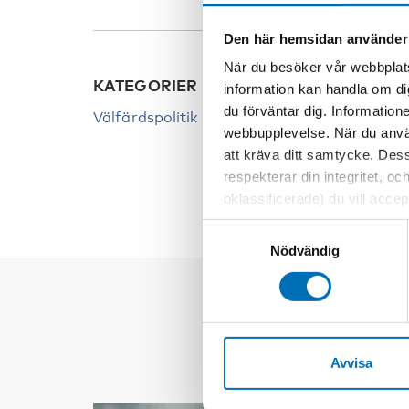
Den här hemsidan använder
När du besöker vår webbplats
KATEGORIER
NYCK
information kan handla om di
du förväntar dig. Information
Välfärdspolitik
Äldre
webbupplevelse. När du använ
Barnf
att kräva ditt samtycke. Des
respekterar din integritet, oc
oklassificerade) du vill acce
inställningar för cookies. O
Samtyckesval
vi erbjuder. Om du har besök
Nödvändig
genom att navigera till sekre
Avvisa