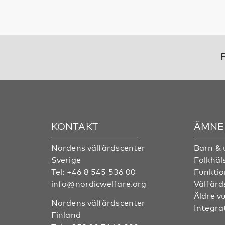
F
KONTAKT
ÄMNE
Nordens välfärdscenter
Barn &
Sverige
Folkhäl
Tel:
+46 8 545 536 00
Funktio
info@nordicwelfare.org
Välfärd
Äldre v
Nordens välfärdscenter
Integra
Finland