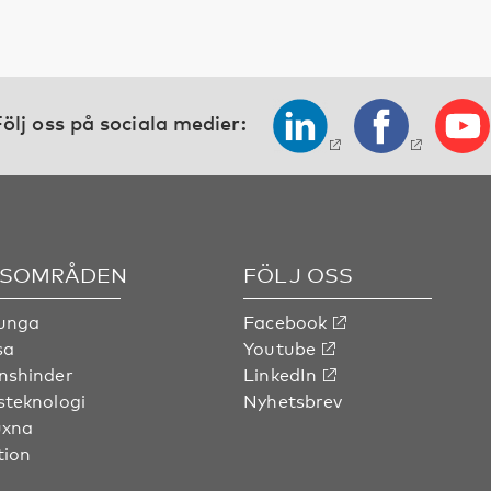
ölj oss på sociala medier:
SOMRÅDEN
FÖLJ OSS
 unga
Facebook
sa
Youtube
nshinder
LinkedIn
steknologi
Nyhetsbrev
uxna
tion