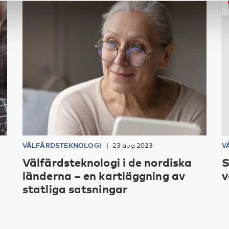
VÄLFÄRDSTEKNOLOGI
23 aug 2023
V
å
Välfärdsteknologi i de nordiska
S
länderna – en kartläggning av
v
statliga satsningar