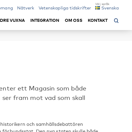
emang
Nätverk
Vetenskapliga tidskrifter
Svenska
LDRE VUXNA
INTEGRATION
OM OSS
KONTAKT
scenter ett Magasin som både
h ser fram mot vad som skall
, historikern och samhällsdebattören
förbundsstat. Den nya staten skulle både