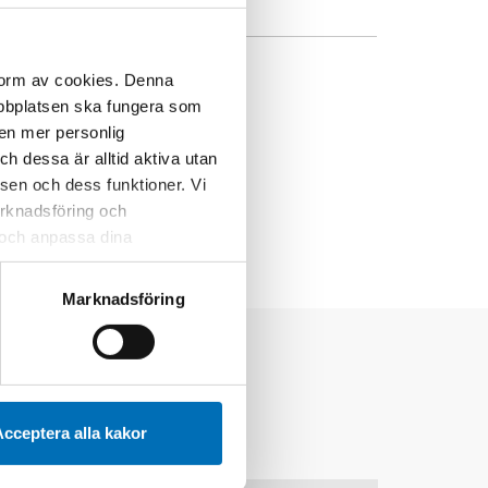
 form av cookies. Denna
webbplatsen ska fungera som
 en mer personlig
 dessa är alltid aktiva utan
sen och dess funktioner. Vi
marknadsföring och
r och anpassa dina
 webbplatsen och de tjänster
 kan du alltid radera dem
Marknadsföring
cceptera alla kakor