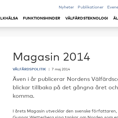
Nyheter
Publikationer
Even
LKHÄLSA
FUNKTIONSHINDER
VÄLFÄRDSTEKNOLOGI
Ä
Magasin 2014
VÄLFÄRDSPOLITIK
7 maj 2014
Även i år publicerar Nordens Välfärd
blickar tillbaka på det gångna året oc
komma.
I årets Magasin utvecklar den svenske författaren
Gunnar Wetterberg sina tankar om Norden som en 