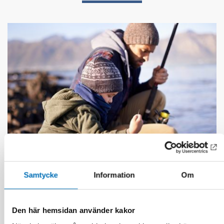
Samtycke
Information
Om
DÖVBLINDHET
1 feb 2023
Den här hemsidan använder kakor
Tactile transition – experiences shared by
persons with acquired deafblindness