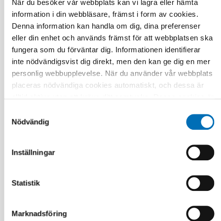
När du besöker vår webbplats kan vi lagra eller hämta
information i din webbläsare, främst i form av cookies.
Denna information kan handla om dig, dina preferenser
eller din enhet och används främst för att webbplatsen ska
fungera som du förväntar dig. Informationen identifierar
inte nödvändigsvist dig direkt, men den kan ge dig en mer
personlig webbupplevelse. När du använder vår webbplats
placeras nödvändiga cookies automatiskt, och dessa är
alltid aktiva utan att kräva ditt samtycke. Dessa cookies är
nödvändiga för att du ska kunna använda webbplatsen och
Samtyckesval
dess funktioner. Vi respekterar din integritet, och du kan
Nödvändig
välja vilka ytterligare cookies (statistiska, preferens,
marknadsföring och oklassificerade) du vill acceptera.
Inställningar
Klicka på de olika kategorirubrikerna för att ta reda på mer
och anpassa dina inställningar för cookies. Observera att
blockering av cookies kan påverka din upplevelse av
Statistik
webbplatsen och de tjänster vi erbjuder. Om du har besökt
DÖVBLINDHET
vår webbplats tidigare och accepterat användningen av
14 jan 2020
Marknadsföring
cookies kan du alltid radera dem genom att navigera till