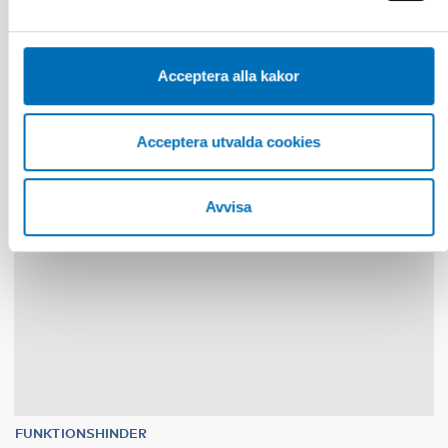
Tactile Working Memory Scale – A Professional
sekretessinställningarna i din webbläsare.
Manual
Acceptera alla kakor
10
11
nov
2026
Acceptera utvalda cookies
Avvisa
FUNKTIONSHINDER