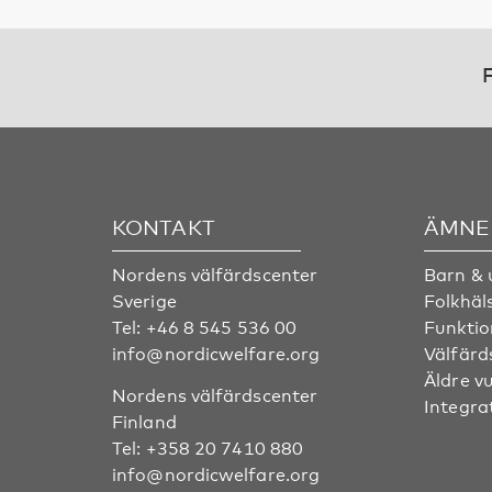
F
KONTAKT
ÄMNE
Nordens välfärdscenter
Barn &
Sverige
Folkhäl
Tel:
+46 8 545 536 00
Funktio
info@nordicwelfare.org
Välfärd
Äldre v
Nordens välfärdscenter
Integra
Finland
Tel:
+358 20 7410 880
info@nordicwelfare.org