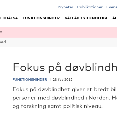
Nyheter
Publikationer
Even
LKHÄLSA
FUNKTIONSHINDER
VÄLFÄRDSTEKNOLOGI
Ä
a.
hed
Fokus på døvblind
FUNKTIONSHINDER
23 feb 2012
Fokus på døvblindhet giver et bredt bi
personer med døvblindhed i Norden. H
og forskning samt politisk niveau.