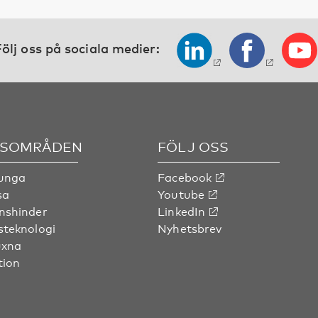
ölj oss på sociala medier:
SOMRÅDEN
FÖLJ OSS
 unga
Facebook
sa
Youtube
nshinder
LinkedIn
steknologi
Nyhetsbrev
uxna
tion