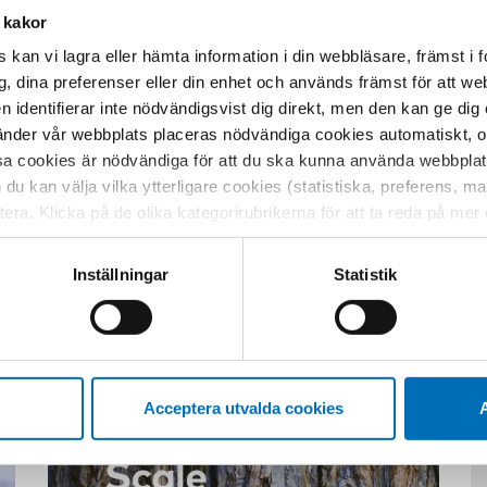
 kakor
ELORD
 kan vi lagra eller hämta information i din webbläsare, främst i
ndhet
g, dina preferenser eller din enhet och används främst för att 
en identifierar inte nödvändigsvist dig direkt, men den kan ge dig
der vår webbplats placeras nödvändiga cookies automatiskt, och
sa cookies är nödvändiga för att du ska kunna använda webbplat
h du kan välja vilka ytterligare cookies (statistiska, preferens, 
ptera. Klicka på de olika kategorirubrikerna för att ta reda på me
bservera att blockering av cookies kan påverka din upplevelse av
t vår webbplats tidigare och accepterat användningen av cookies
Inställningar
Statistik
Relaterat innehåll
tessinställningarna i din webbläsare.
Acceptera utvalda cookies
A