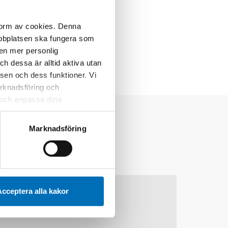
 form av cookies. Denna
webbplatsen ska fungera som
 en mer personlig
 dessa är alltid aktiva utan
sen och dess funktioner. Vi
marknadsföring och
r och anpassa dina
 webbplatsen och de tjänster
 kan du alltid radera dem
Marknadsföring
10
11
nov
2026
cceptera alla kakor