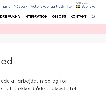
emang
Nätverk
Vetenskapliga tidskrifter
Svenska
LDRE VUXNA
INTEGRATION
OM OSS
KONTAKT
hed
llede af arbejdet med og for
eftet dækker både praksisfeltet