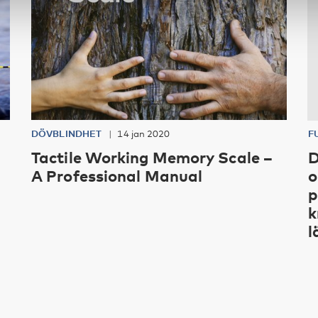
DÖVBLINDHET
14 jan 2020
F
Tactile Working Memory Scale –
D
A Professional Manual
o
p
k
l