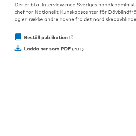
Der er bl.a. interview med Sveriges handicapminis
chef for Nationellt Kunskapscenter för Dövblindfr
og en række andre navne fra det nordiskedøvblindef
Beställ publikation
Ladda ner som PDF