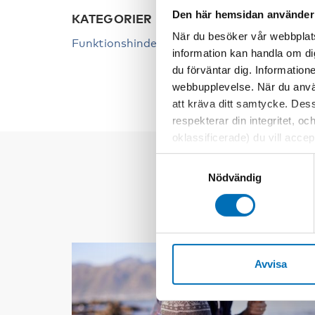
Den här hemsidan använder
KATEGORIER
NYCK
När du besöker vår webbplats
Funktionshinder
Dövbli
information kan handla om di
du förväntar dig. Information
webbupplevelse. När du använ
att kräva ditt samtycke. Des
respekterar din integritet, oc
oklassificerade) du vill acce
inställningar för cookies. O
Samtyckesval
vi erbjuder. Om du har besök
Nödvändig
genom att navigera till sekre
Avvisa