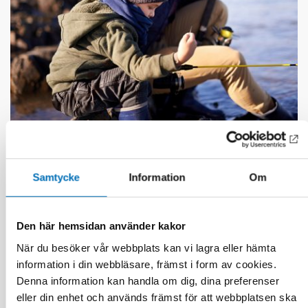
DÖVBLINDHET
1 feb 2023
Tactile transition – experiences shared by
Samtycke
Information
Om
persons with acquired deafblindness
Den här hemsidan använder kakor
När du besöker vår webbplats kan vi lagra eller hämta
information i din webbläsare, främst i form av cookies.
Denna information kan handla om dig, dina preferenser
eller din enhet och används främst för att webbplatsen ska