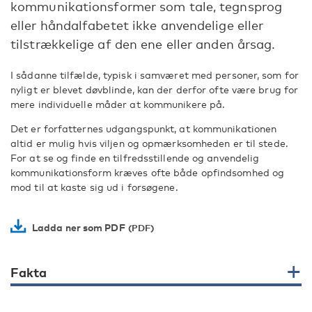
kommunikationsformer som tale, tegnsprog
eller håndalfabetet ikke anvendelige eller
tilstrækkelige af den ene eller anden årsag.
I sådanne tilfælde, typisk i samværet med personer, som for
nyligt er blevet døvblinde, kan der derfor ofte være brug for
mere individuelle måder at kommunikere på.
Det er forfatternes udgangspunkt, at kommunikationen
altid er mulig hvis viljen og opmærksomheden er til stede.
For at se og finde en tilfredsstillende og anvendelig
kommunikationsform kræves ofte både opfindsomhed og
mod til at kaste sig ud i forsøgene.
Ladda ner som PDF
Fakta