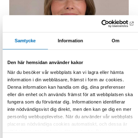
Samtycke
Information
Om
Den här hemsidan använder kakor
När du besöker vår webbplats kan vi lagra eller hämta
information i din webbläsare, främst i form av cookies.
Denna information kan handla om dig, dina preferenser
eller din enhet och används främst för att webbplatsen ska
fungera som du förväntar dig. Informationen identifierar
Maija Markkula
inte nödvändigsvist dig direkt, men den kan ge dig en mer
Kommunikationsrådgivare
personlig webbupplevelse. När du använder vår webbplats
Äldre vuxna och Dövblindverksamheten
placeras nödvändiga cookies automatiskt, och dessa är
alltid aktiva utan att kräva ditt samtycke. Dessa cookies är
+ 46 70 811 60 05