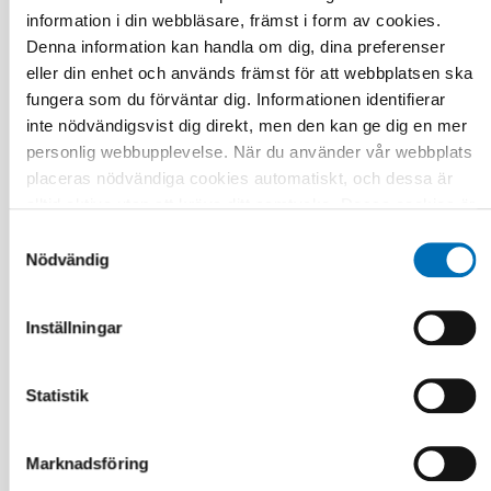
information i din webbläsare, främst i form av cookies.
Denna information kan handla om dig, dina preferenser
eller din enhet och används främst för att webbplatsen ska
fungera som du förväntar dig. Informationen identifierar
inte nödvändigsvist dig direkt, men den kan ge dig en mer
personlig webbupplevelse. När du använder vår webbplats
placeras nödvändiga cookies automatiskt, och dessa är
alltid aktiva utan att kräva ditt samtycke. Dessa cookies är
nödvändiga för att du ska kunna använda webbplatsen och
Samtyckesval
dess funktioner. Vi respekterar din integritet, och du kan
Nödvändig
välja vilka ytterligare cookies (statistiska, preferens,
marknadsföring och oklassificerade) du vill acceptera.
Inställningar
Klicka på de olika kategorirubrikerna för att ta reda på mer
och anpassa dina inställningar för cookies. Observera att
FOLKHÄLSA
blockering av cookies kan påverka din upplevelse av
Statistik
21 jan 2021
webbplatsen och de tjänster vi erbjuder. Om du har besökt
First call for abstracts: Nordic Alcohol and
vår webbplats tidigare och accepterat användningen av
Drug Researchers’ Assembly 2021
Marknadsföring
cookies kan du alltid radera dem genom att navigera till