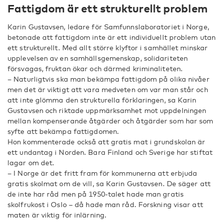
Fattigdom är ett strukturellt problem
Karin Gustavsen, ledare för Samfunnslaboratoriet i Norge,
betonade att fattigdom inte är ett individuellt problem utan
ett strukturellt. Med allt större klyftor i samhället minskar
upplevelsen av en samhällsgemenskap, solidariteten
försvagas, fruktan ökar och därmed kriminaliteten.
– Naturligtvis ska man bekämpa fattigdom på olika nivåer
men det är viktigt att vara medveten om var man står och
att inte glömma den strukturella förklaringen, sa Karin
Gustavsen och riktade uppmärksamhet mot uppdelningen
mellan kompenserande åtgärder och åtgärder som har som
syfte att bekämpa fattigdomen.
Hon kommenterade också att gratis mat i grundskolan är
ett undantag i Norden. Bara Finland och Sverige har stiftat
lagar om det.
– I Norge är det fritt fram för kommunerna att erbjuda
gratis skolmat om de vill, sa Karin Gustavsen. De säger att
de inte har råd men på 1950-talet hade man gratis
skolfrukost i Oslo – då hade man råd. Forskning visar att
maten är viktig för inlärning.