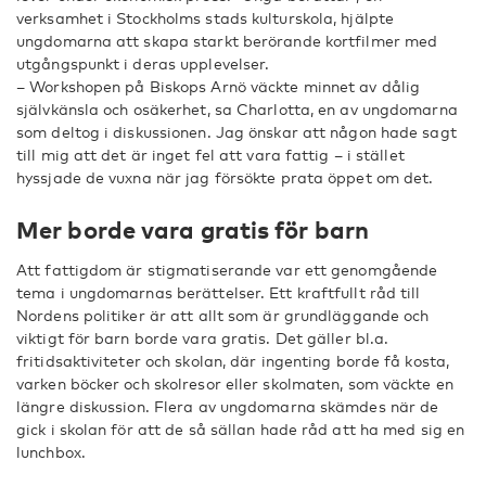
verksamhet i Stockholms stads kulturskola, hjälpte
ungdomarna att skapa starkt berörande kortfilmer med
utgångspunkt i deras upplevelser.
– Workshopen på Biskops Arnö väckte minnet av dålig
självkänsla och osäkerhet, sa Charlotta, en av ungdomarna
som deltog i diskussionen. Jag önskar att någon hade sagt
till mig att det är inget fel att vara fattig – i stället
hyssjade de vuxna när jag försökte prata öppet om det.
Mer borde vara gratis för barn
Att fattigdom är stigmatiserande var ett genomgående
tema i ungdomarnas berättelser. Ett kraftfullt råd till
Nordens politiker är att allt som är grundläggande och
viktigt för barn borde vara gratis. Det gäller bl.a.
fritidsaktiviteter och skolan, där ingenting borde få kosta,
varken böcker och skolresor eller skolmaten, som väckte en
längre diskussion. Flera av ungdomarna skämdes när de
gick i skolan för att de så sällan hade råd att ha med sig en
lunchbox.