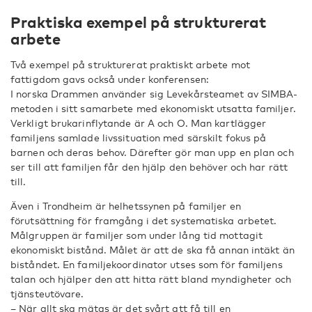
Praktiska exempel på strukturerat
arbete
Två exempel på strukturerat praktiskt arbete mot
fattigdom gavs också under konferensen:
I norska Drammen använder sig Levekårsteamet av SIMBA-
metoden i sitt samarbete med ekonomiskt utsatta familjer.
Verkligt brukarinflytande är A och O. Man kartlägger
familjens samlade livssituation med särskilt fokus på
barnen och deras behov. Därefter gör man upp en plan och
ser till att familjen får den hjälp den behöver och har rätt
till.
Även i Trondheim är helhetssynen på familjer en
förutsättning för framgång i det systematiska arbetet.
Målgruppen är familjer som under lång tid mottagit
ekonomiskt bistånd. Målet är att de ska få annan intäkt än
biståndet. En familjekoordinator utses som för familjens
talan och hjälper den att hitta rätt bland myndigheter och
tjänsteutövare.
– När allt ska mätas är det svårt att få till en