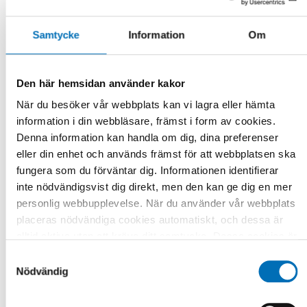
Samtycke
Information
Om
Den här hemsidan använder kakor
När du besöker vår webbplats kan vi lagra eller hämta
information i din webbläsare, främst i form av cookies.
Denna information kan handla om dig, dina preferenser
eller din enhet och används främst för att webbplatsen ska
fungera som du förväntar dig. Informationen identifierar
inte nödvändigsvist dig direkt, men den kan ge dig en mer
personlig webbupplevelse. När du använder vår webbplats
placeras nödvändiga cookies automatiskt, och dessa är
alltid aktiva utan att kräva ditt samtycke. Dessa cookies är
nödvändiga för att du ska kunna använda webbplatsen och
Samtyckesval
dess funktioner. Vi respekterar din integritet, och du kan
Nödvändig
välja vilka ytterligare cookies (statistiska, preferens,
Länkar
marknadsföring och oklassificerade) du vill acceptera.