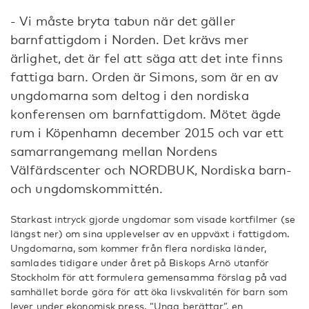
- Vi måste bryta tabun när det gäller
barnfattigdom i Norden. Det krävs mer
ärlighet, det är fel att säga att det inte finns
fattiga barn. Orden är Simons, som är en av
ungdomarna som deltog i den nordiska
konferensen om barnfattigdom. Mötet ägde
rum i Köpenhamn december 2015 och var ett
samarrangemang mellan Nordens
Välfärdscenter och NORDBUK, Nordiska barn-
och ungdomskommittén.
Starkast intryck gjorde ungdomar som visade kortfilmer (se
längst ner) om sina upplevelser av en uppväxt i fattigdom.
Ungdomarna, som kommer från flera nordiska länder,
samlades tidigare under året på Biskops Arnö utanför
Stockholm för att formulera gemensamma förslag på vad
samhället borde göra för att öka livskvalitén för barn som
lever under ekonomisk press. ”Unga berättar”, en