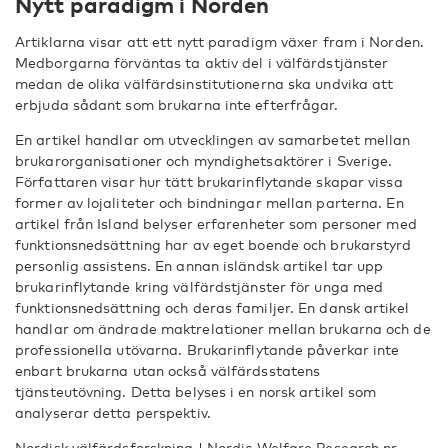
Nytt paradigm i Norden
Artiklarna visar att ett nytt paradigm växer fram i Norden.
Medborgarna förväntas ta aktiv del i välfärdstjänster
medan de olika välfärdsinstitutionerna ska undvika att
erbjuda sådant som brukarna inte efterfrågar.
En artikel handlar om utvecklingen av samarbetet mellan
brukarorganisationer och myndighetsaktörer i Sverige.
Författaren visar hur tätt brukarinflytande skapar vissa
former av lojaliteter och bindningar mellan parterna. En
artikel från Island belyser erfarenheter som personer med
funktionsnedsättning har av eget boende och brukarstyrd
personlig assistens. En annan isländsk artikel tar upp
brukarinflytande kring välfärdstjänster för unga med
funktionsnedsättning och deras familjer. En dansk artikel
handlar om ändrade maktrelationer mellan brukarna och de
professionella utövarna. Brukarinflytande påverkar inte
enbart brukarna utan också välfärdsstatens
tjänsteutövning. Detta belyses i en norsk artikel som
analyserar detta perspektiv.
Nordisk välfärdsforskning | Nordic Welfare Research nr