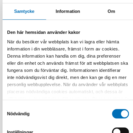
Samtycke
Information
Om
Den här hemsidan använder kakor
När du besöker vår webbplats kan vi lagra eller hämta
information i din webbläsare, främst i form av cookies.
Denna information kan handla om dig, dina preferenser
ÄLDRE
eller din enhet och används främst för att webbplatsen ska
1 jul 2026
fungera som du förväntar dig. Informationen identifierar
Age-friendly development requires a whole-of-
inte nödvändigsvist dig direkt, men den kan ge dig en mer
society approach
personlig webbupplevelse. När du använder vår webbplats
placeras nödvändiga cookies automatiskt, och dessa är
alltid aktiva utan att kräva ditt samtycke. Dessa cookies är
nödvändiga för att du ska kunna använda webbplatsen och
Samtyckesval
dess funktioner. Vi respekterar din integritet, och du kan
Nödvändig
välja vilka ytterligare cookies (statistiska, preferens,
marknadsföring och oklassificerade) du vill acceptera.
Inställningar