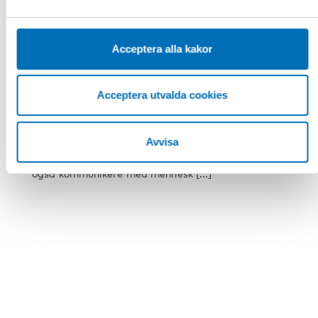
sekretessinställningarna i din webbläsare.
Acceptera alla kakor
FUNKTIONSHINDER
28 nov 2018
Acceptera utvalda cookies
Hvis du kan se det, kan du understøtte
det – En bok om taktilt språk
Avvisa
Når vi tager sprogbrillerne på og tillægger
kropslige taktile ytringer en sproglig værdi, kan vi
også kommunikere med mennesk [...]