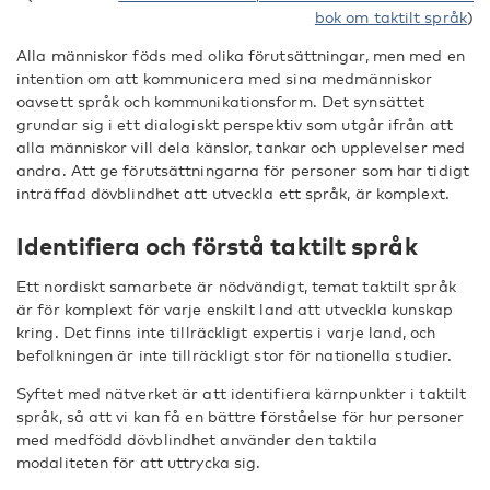
bok om taktilt språk
)
Alla människor föds med olika förutsättningar, men med en
intention om att kommunicera med sina medmänniskor
oavsett språk och kommunikationsform. Det synsättet
grundar sig i ett dialogiskt perspektiv som utgår ifrån att
alla människor vill dela känslor, tankar och upplevelser med
andra. Att ge förutsättningarna för personer som har tidigt
inträffad dövblindhet att utveckla ett språk, är komplext.
Identifiera och förstå taktilt språk
Ett nordiskt samarbete är nödvändigt, temat taktilt språk
är för komplext för varje enskilt land att utveckla kunskap
kring. Det finns inte tillräckligt expertis i varje land, och
befolkningen är inte tillräckligt stor för nationella studier.
Syftet med nätverket är att identifiera kärnpunkter i taktilt
språk, så att vi kan få en bättre förståelse för hur personer
med medfödd dövblindhet använder den taktila
modaliteten för att uttrycka sig.