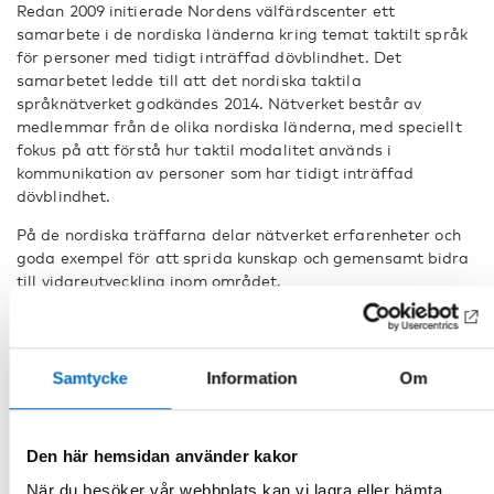
Redan 2009 initierade Nordens välfärdscenter ett
samarbete i de nordiska länderna kring temat taktilt språk
för personer med tidigt inträffad dövblindhet. Det
samarbetet ledde till att det nordiska taktila
språknätverket godkändes 2014. Nätverket består av
medlemmar från de olika nordiska länderna, med speciellt
fokus på att förstå hur taktil modalitet används i
kommunikation av personer som har tidigt inträffad
dövblindhet.
På de nordiska träffarna delar nätverket erfarenheter och
goda exempel för att sprida kunskap och gemensamt bidra
till vidareutveckling inom området.
Rapporter
Samtycke
Information
Om
Den här hemsidan använder kakor
När du besöker vår webbplats kan vi lagra eller hämta