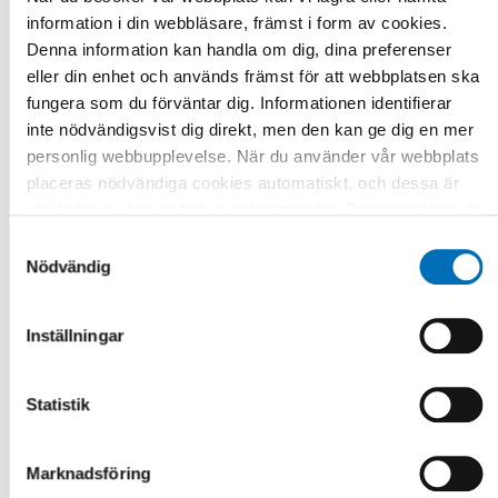
information i din webbläsare, främst i form av cookies.
Denna information kan handla om dig, dina preferenser
eller din enhet och används främst för att webbplatsen ska
fungera som du förväntar dig. Informationen identifierar
inte nödvändigsvist dig direkt, men den kan ge dig en mer
personlig webbupplevelse. När du använder vår webbplats
placeras nödvändiga cookies automatiskt, och dessa är
alltid aktiva utan att kräva ditt samtycke. Dessa cookies är
nödvändiga för att du ska kunna använda webbplatsen och
Samtyckesval
dess funktioner. Vi respekterar din integritet, och du kan
Nödvändig
välja vilka ytterligare cookies (statistiska, preferens,
marknadsföring och oklassificerade) du vill acceptera.
Inställningar
Klicka på de olika kategorirubrikerna för att ta reda på mer
och anpassa dina inställningar för cookies. Observera att
blockering av cookies kan påverka din upplevelse av
Statistik
webbplatsen och de tjänster vi erbjuder. Om du har besökt
vår webbplats tidigare och accepterat användningen av
Marknadsföring
cookies kan du alltid radera dem genom att navigera till