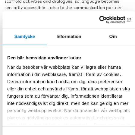
scaffold activities and dialogues, so language becomes
sensorily accessible – also to the communication partner
with congenital deafblindness. The aim is to support
language use and language development, conceptualization,
and co-creation of meaning.
Samtycke
Information
Om
The lecture is inspired by chapter 5 in the book
If you can
see it, you can support it – A book on tactile language
.
Prepare by reading the chapter.
Den här hemsidan använder kakor
Do not miss the last webinar part in
När du besöker vår webbplats kan vi lagra eller hämta
the series Tactile Language:
information i din webbläsare, främst i form av cookies.
Denna information kan handla om dig, dina preferenser
Tactile Language Part 5: Language development in the
eller din enhet och används främst för att webbplatsen ska
th
tactile modality through outdoor activities
, May 19
fungera som du förväntar dig. Informationen identifierar
2021
inte nödvändigsvist dig direkt, men den kan ge dig en mer
personlig webbupplevelse. När du använder vår webbplats
Anmälan och information
placeras nödvändiga cookies automatiskt, och dessa är
alltid aktiva utan att kräva ditt samtycke. Dessa cookies är
nödvändiga för att du ska kunna använda webbplatsen och
Samtyckesval