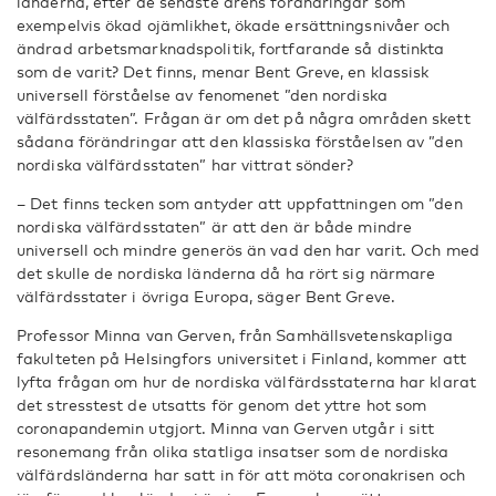
länderna, efter de senaste årens förändringar som
exempelvis ökad ojämlikhet, ökade ersättningsnivåer och
ändrad arbetsmarknadspolitik, fortfarande så distinkta
som de varit? Det finns, menar Bent Greve, en klassisk
universell förståelse av fenomenet ”den nordiska
välfärdsstaten”. Frågan är om det på några områden skett
sådana förändringar att den klassiska förståelsen av ”den
nordiska välfärdsstaten” har vittrat sönder?
– Det finns tecken som antyder att uppfattningen om ”den
nordiska välfärdsstaten” är att den är både mindre
universell och mindre generös än vad den har varit. Och med
det skulle de nordiska länderna då ha rört sig närmare
välfärdsstater i övriga Europa, säger Bent Greve.
Professor Minna van Gerven, från Samhällsvetenskapliga
fakulteten på Helsingfors universitet i Finland, kommer att
lyfta frågan om hur de nordiska välfärdsstaterna har klarat
det stresstest de utsatts för genom det yttre hot som
coronapandemin utgjort. Minna van Gerven utgår i sitt
resonemang från olika statliga insatser som de nordiska
välfärdsländerna har satt in för att möta coronakrisen och