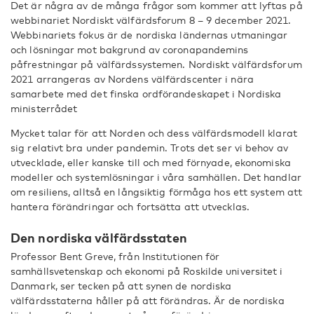
Det är några av de många frågor som kommer att lyftas på
webbinariet Nordiskt välfärdsforum 8 – 9 december 2021.
Webbinariets fokus är de nordiska ländernas utmaningar
och lösningar mot bakgrund av coronapandemins
påfrestningar på välfärdssystemen. Nordiskt välfärdsforum
2021 arrangeras av Nordens välfärdscenter i nära
samarbete med det finska ordförandeskapet i Nordiska
ministerrådet
Mycket talar för att Norden och dess välfärdsmodell klarat
sig relativt bra under pandemin. Trots det ser vi behov av
utvecklade, eller kanske till och med förnyade, ekonomiska
modeller och systemlösningar i våra samhällen. Det handlar
om resiliens, alltså en långsiktig förmåga hos ett system att
hantera förändringar och fortsätta att utvecklas.
Den nordiska välfärdsstaten
Professor Bent Greve, från Institutionen för
samhällsvetenskap och ekonomi på Roskilde universitet i
Danmark, ser tecken på att synen de nordiska
välfärdsstaterna håller på att förändras. Är de nordiska