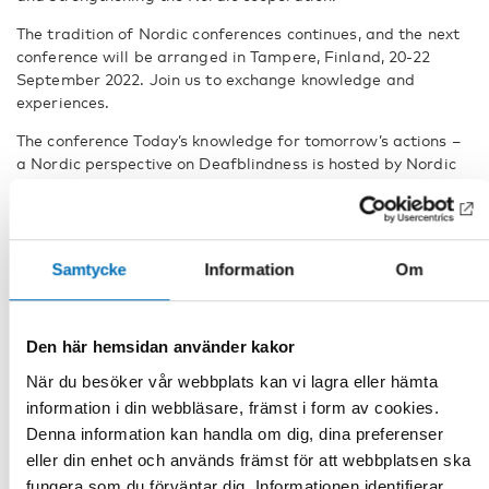
The tradition of Nordic conferences continues, and the next
conference will be arranged in Tampere, Finland, 20-22
September 2022. Join us to exchange knowledge and
experiences.
The conference Today’s knowledge for tomorrow’s actions –
a Nordic perspective on Deafblindness is hosted by Nordic
Welfare Centre, an institution in the Nordic Council of
Ministers’ social and health sector. The conference has been
supported by Finland's Presidency of the Nordic Council of
Ministers 2021.
Samtycke
Information
Om
EVENTPAGE
Read more about call for presentations, accomodation and
Den här hemsidan använder kakor
other practical information on our eventpage. The menu is
located on top of the page. By clicking on the menu you can
När du besöker vår webbplats kan vi lagra eller hämta
acess the different information tabs.
information i din webbläsare, främst i form av cookies.
Denna information kan handla om dig, dina preferenser
PLEASE NOTE THAT THE REGISTRATION IS
eller din enhet och används främst för att webbplatsen ska
CLOSED FOR PARTICIPANTS
fungera som du förväntar dig. Informationen identifierar