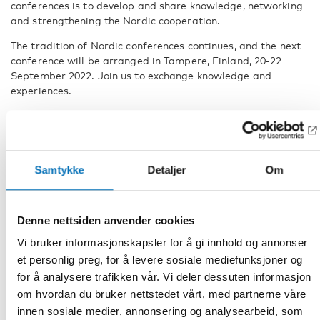
conferences is to develop and share knowledge, networking
and strengthening the Nordic cooperation.
The tradition of Nordic conferences continues, and the next
conference will be arranged in Tampere, Finland, 20-22
September 2022. Join us to exchange knowledge and
experiences.
The conference Today’s knowledge for tomorrow’s actions –
a Nordic perspective on Deafblindness is hosted by Nordic
Welfare Centre, an institution in the Nordic Council of
Ministers’ social and health sector. The conference has been
Samtykke
Detaljer
Om
supported by Finland's Presidency of the Nordic Council of
Ministers 2021.
Denne nettsiden anvender cookies
EVENTPAGE
Read more about call for presentations, accomodation and
Vi bruker informasjonskapsler for å gi innhold og annonser
other practical information on our eventpage. The menu is
et personlig preg, for å levere sosiale mediefunksjoner og
located on top of the page. By clicking on the menu you can
for å analysere trafikken vår. Vi deler dessuten informasjon
acess the different information tabs.
om hvordan du bruker nettstedet vårt, med partnerne våre
innen sosiale medier, annonsering og analysearbeid, som
Price and billing information