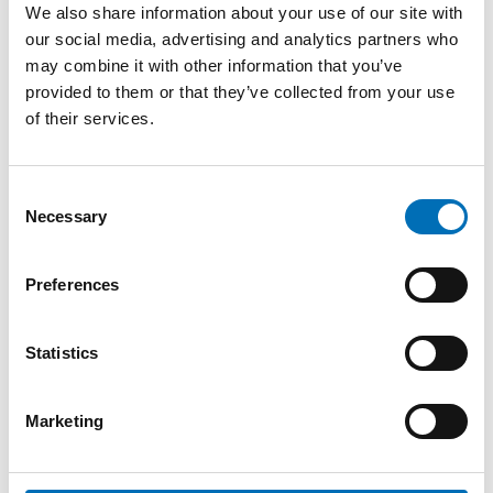
We also share information about your use of our site with
Ensamhet bland äldre förkortar livet. Därför är tiden nu
our social media, advertising and analytics partners who
mogen att rikta fokus mot ensamhet på samma sätt som
may combine it with other information that you’ve
man tidigare riktat fok [...]
provided to them or that they’ve collected from your use
of their services.
Consent
Necessary
Selection
Preferences
Statistics
Marketing