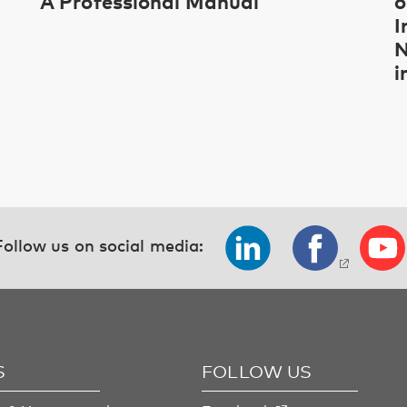
A Professional Manual
o
I
N
i
Follow us on social media:
S
FOLLOW US