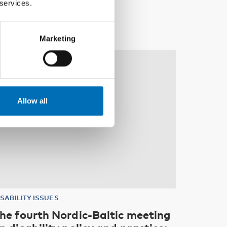
 services.
Marketing
10
11
NOV
2026
Allow all
ISABILITY ISSUES
he fourth Nordic-Baltic meeting