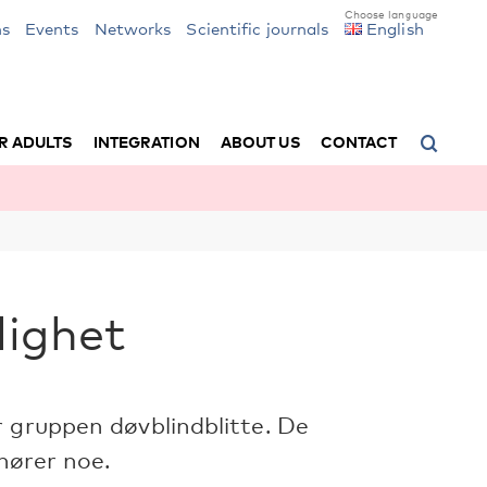
ns
Events
Networks
Scientific journals
English
R ADULTS
INTEGRATION
ABOUT US
CONTACT
lighet
 gruppen døvblindblitte. De
 hører noe.