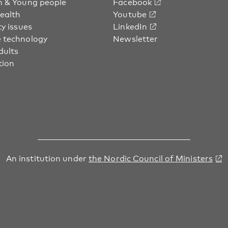
n & Young people
Facebook
health
Youtube
ty issues
LinkedIn
 technology
Newsletter
dults
tion
An institution under
the Nordic Council of Ministers