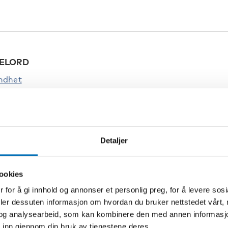
ELORD
ndhet
Detaljer
ookies
Relatert innhold
 for å gi innhold og annonser et personlig preg, for å levere sos
deler dessuten informasjon om hvordan du bruker nettstedet vårt,
og analysearbeid, som kan kombinere den med annen informasjon d
 inn gjennom din bruk av tjenestene deres.