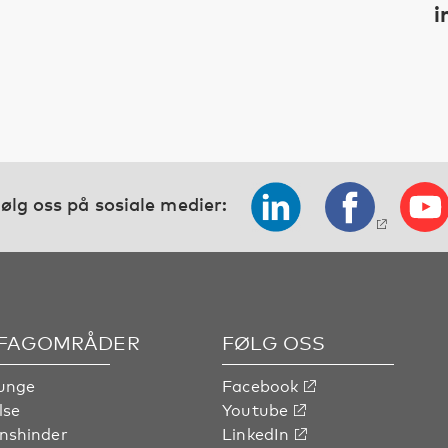
i
ølg oss på sosiale medier:
 FAGOMRÅDER
FØLG OSS
unge
Facebook
lse
Youtube
nshinder
LinkedIn