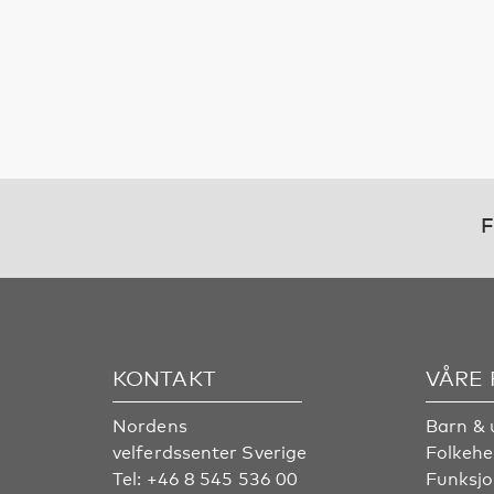
F
KONTAKT
VÅRE
Nordens
Barn & 
velferdssenter Sverige
Folkehe
Tel:
+46 8 545 536 00
Funksjo