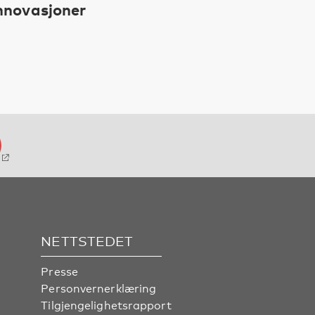
nnovasjoner
NETTSTEDET
Presse
Personvernerklæring
Tilgjengelighetsrapport