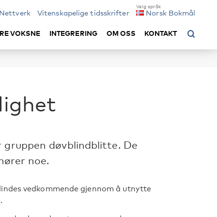
Nettverk
Vitenskapelige tidsskrifter
Norsk Bokmål
RE VOKSNE
INTEGRERING
OM OSS
KONTAKT
lighet
 gruppen døvblindblitte. De
 hører noe.
blindes vedkommende gjennom å utnytte
.