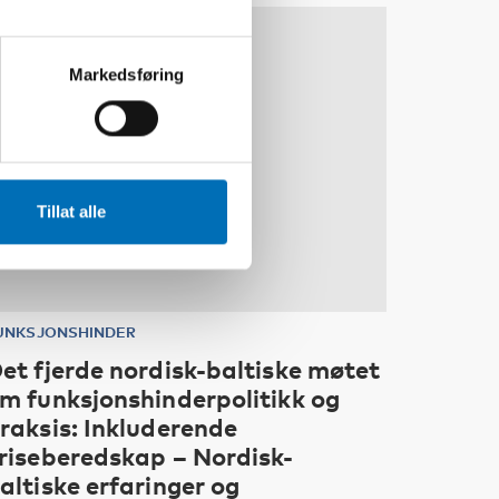
10
11
NOV
2026
Markedsføring
Tillat alle
UNKSJONSHINDER
et fjerde nordisk-baltiske møtet
m funksjonshinderpolitikk og
raksis: Inkluderende
riseberedskap – Nordisk-
altiske erfaringer og