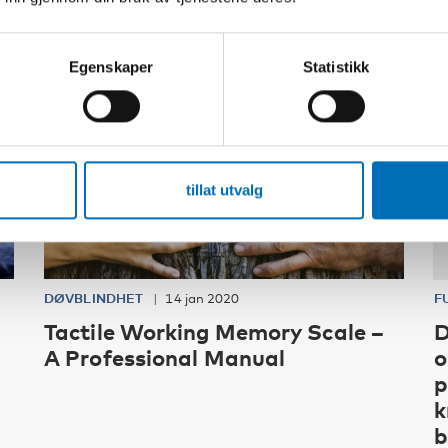
Egenskaper
Statistikk
tillat utvalg
DØVBLINDHET
14 jan 2020
F
Tactile Working Memory Scale –
D
A Professional Manual
o
p
k
b