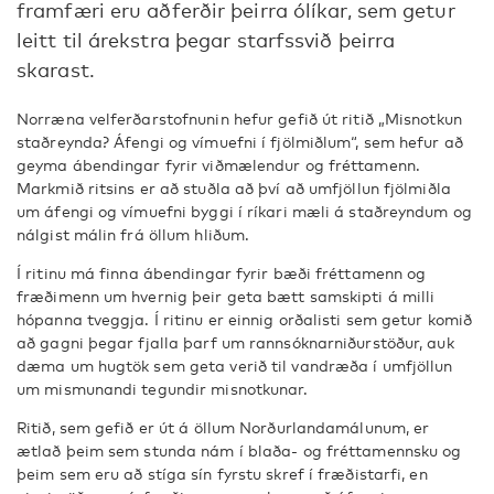
framfæri eru aðferðir þeirra ólíkar, sem getur
leitt til árekstra þegar starfssvið þeirra
skarast.
Norræna velferðarstofnunin hefur gefið út ritið „Misnotkun
staðreynda? Áfengi og vímuefni í fjölmiðlum“, sem hefur að
geyma ábendingar fyrir viðmælendur og fréttamenn.
Markmið ritsins er að stuðla að því að umfjöllun fjölmiðla
um áfengi og vímuefni byggi í ríkari mæli á staðreyndum og
nálgist málin frá öllum hliðum.
Í ritinu má finna ábendingar fyrir bæði fréttamenn og
fræðimenn um hvernig þeir geta bætt samskipti á milli
hópanna tveggja. Í ritinu er einnig orðalisti sem getur komið
að gagni þegar fjalla þarf um rannsóknarniðurstöður, auk
dæma um hugtök sem geta verið til vandræða í umfjöllun
um mismunandi tegundir misnotkunar.
Ritið, sem gefið er út á öllum Norðurlandamálunum, er
ætlað þeim sem stunda nám í blaða- og fréttamennsku og
þeim sem eru að stíga sín fyrstu skref í fræðistarfi, en