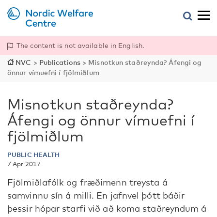
The content is not available in English.
NVC
>
Publications
>
Misnotkun staðreynda? Áfengi og
önnur vímuefni í fjölmiðlum
Misnotkun staðreynda?
Áfengi og önnur vímuefni í
fjölmiðlum
PUBLIC HEALTH
7 Apr 2017
Fjölmiðlafólk og fræðimenn treysta á
samvinnu sín á milli. En jafnvel þótt báðir
þessir hópar starfi við að koma staðreyndum á