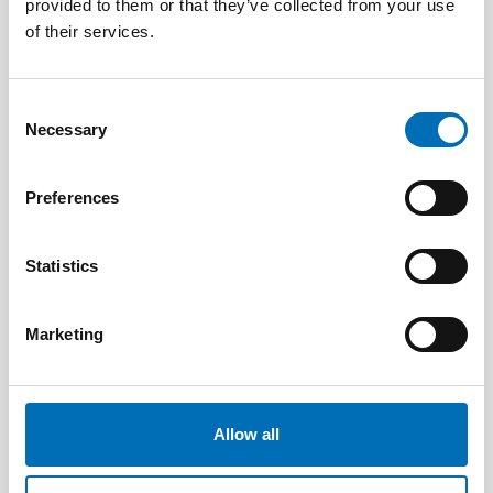
provided to them or that they’ve collected from your use
of their services.
Consent
Necessary
Selection
Preferences
Statistics
DEAFBLINDNESS
14 Jan 2020
Marketing
Tactile Working Memory Scale – A Professional
Manual
Allow all
10
11
NOV
2026