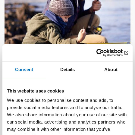
Consent
Details
About
DEAFBLINDNESS
1 Feb 2023
Tactile transition – experiences shared by
This website uses cookies
persons with acquired deafblindness
We use cookies to personalise content and ads, to
provide social media features and to analyse our traffic.
We also share information about your use of our site with
our social media, advertising and analytics partners who
may combine it with other information that you’ve