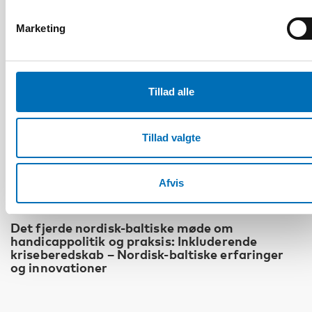
Marketing
Tillad alle
Tillad valgte
Afvis
HANDICAP
Det fjerde nordisk-baltiske møde om
handicappolitik og praksis: Inkluderende
kriseberedskab – Nordisk-baltiske erfaringer
og innovationer