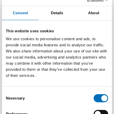
Consent
Details
About
This website uses cookies
We use cookies to personalise content and ads, to
provide social media features and to analyse our traffic.
We also share information about your use of our site with
our social media, advertising and analytics partners who
may combine it with other information that you’ve
provided to them or that they’ve collected from your use
of their services.
DEAFBLINDNESS
1 Feb 2023
Consent
Tactile transition – experiences shared by
Necessary
Selection
persons with acquired deafblindness
Preferences