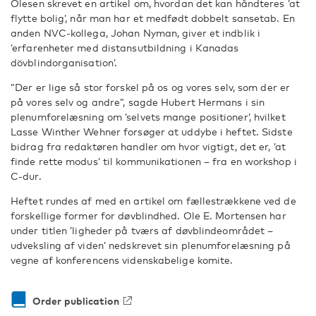
Olesen skrevet en artikel om, hvordan det kan håndteres ’at
flytte bolig’, når man har et medfødt dobbelt sansetab. En
anden NVC-kollega, Johan Nyman, giver et indblik i
’erfarenheter med distansutbildning i Kanadas
dövblindorganisation’.
”Der er lige så stor forskel på os og vores selv, som der er
på vores selv og andre”, sagde Hubert Hermans i sin
plenumforelæsning om ’selvets mange positioner’, hvilket
Lasse Winther Wehner forsøger at uddybe i heftet. Sidste
bidrag fra redaktøren handler om hvor vigtigt, det er, ’at
finde rette modus’ til kommunikationen – fra en workshop i
C-dur.
Heftet rundes af med en artikel om fællestrækkene ved de
forskellige former for døvblindhed. Ole E. Mortensen har
under titlen ’ligheder på tværs af døvblindeområdet –
udveksling af viden’ nedskrevet sin plenumforelæsning på
vegne af konferencens videnskabelige komite.
Order publication