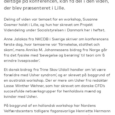
deltage på konferencen, kan få del i den viden,
der blev præsenteret i Lille.
Deling af viden var temaet for en workshop, Susanne
Gosmer holdt i Lille, og hun har skrevet om Projekt
Videndeling under Socialstyrelsen i Danmark her i heftet.
Anne Jalakas fra NKCDB i Sverige skriver om konferencens
første dag, hvor temaerne var ’förnekelse, stolthet och
skam’, mens Annika M. Johannessens bidrag fra Norge går
fra det fysiske med ’bevegelse og berøring’ til teori om ’å
erindre livsepisoder’.
Et dansk bidrag fra Trine Skov Uldall handler om ’at være
forældre med Usher syndrom’, og er skrevet på baggrund af
en australsk workshop. Der er mere om Usher fra redaktør
Lasse Winther Wehner, som har skrevet om danske CFD’s
succesfulde netværksgrupper for henholdsvis mænd og
kvinder med Usher.
På baggrund af en hollandsk workshop har Nordens
Velfærdscenters tidligere fagansvarlige Henriette Hermann