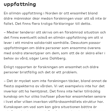
uppfattning
En allmän uppfattning i Norden är att ensamhet bland
äldre människor ökar medan forskningen visar att så inte är
fallet. Det finns flera troliga förklaringar till detta.
– Medier tenderar att skriva om en försämrad situation och
det finns eventuellt också en allmän uppfattning om att vi
lever i ett mindre solidariskt samhälle. Dessutom passar
uppfattningen om äldre personer som ensamma överens
med andra stereotypier om dem, som att de är sköra eller i
behov av vård, säger Lena Dahlberg.
Enligt rapporten är forskningen om ensamhet och äldre
personer bristfällig och det är ett problem.
– Det är mycket som inte forskningen täcker, bland annat de
flesta aspekterna av vården. Vi vet exempelvis inte hur det
inverkar att ha hemtjänst. Det finns inte heller tillräcklig
kunskap om hur olika livsfaser påverkar ensamheten senare
i livet eller vilken inverkan välfärdssamhällets struktur har.
Kunskapen om vad som kan göra situationen bättre är