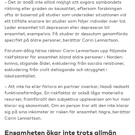
– Det är ändå inte alltid möjligt att avgöra sambandets
riktning eller graden av kausalitet, eftersom forskningen
ofta är baserad på studier som undersöker situationen vid
ett tillfälle snarare än studier som följer individer över tid.
Leder ensamhet till depression eller depression till
ensamhet, exempelvis. Få studier är dessutom genomförda
specifikt på äldre personer, berättar Carin Lennartson.
Förutom dålig hälsa räknar Carin Lennartson upp följande
riskfaktorer för ensamhet bland äldre personer i Norden:
kvinna, stigande ålder, exkludering från sociala relationer,
exkludering från civilt deltagande och otrygghet i
lokalsamhället.
– Att inte ha eller förlora en partner inverkar, likaså nedsatt
funktionsförmåga. En riskfaktor är också låga materiella
resurser, framförallt den subjektiva upplevelsen om hur man
klarar sig ekonomiskt. Om en person tror att den inte klarar
sig på sina inkomster är risken för ensamhet högre, berättar
Carin Lennartson.
Ensamheten ökar inte trots allmän