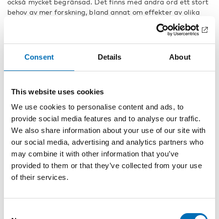
också mycket begränsad. Det finns med andra ord ett stort
behov av mer forskning, bland annat om effekter av olika
typer av interventioner riktade till äldre personer som
känner sig ensamma, konstaterar Lena Dahlberg.
Consent
Details
About
Fakta
This website uses cookies
Enligt statistik från
European Social Survey
upplevde
nästan 40 procent av äldre personer i Europa ensamhet
We use cookies to personalise content and ads, to
ibland eller oftare under veckan innan mättillfället år
provide social media features and to analyse our traffic.
2012.
We also share information about your use of our site with
our social media, advertising and analytics partners who
År 2012 var andelen i åldrarna 60 år eller äldre som
may combine it with other information that you’ve
upplevde ensamhet 26,8 procent i Finland, 23,4 procent i
provided to them or that they’ve collected from your use
Sverige, 16,5 procent i Norge, 17,1 procent i Danmark och
of their services.
18,2 procent på Island. I åldersgruppen var det endast en
till två procent i Norden som upplevde ensamhet alltid
eller nästan alltid.
Consent
Ensamhet och social isolering är relaterade till varandra