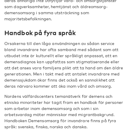
deras anhöriga inte utnyttjar vård- och omsorgstjänster
som dagverksamheter, hemtjänst och äldreomsorg-
demensomsorg i samma utsträckning som
majoritetsbefolkningen.
Handbok på fyra språk
Orsakerna till den låga användningen av sådan service
bland invandrare har ofta samband med sådant som att
utbudet inte är kulturellt eller språkligt anpassat, att en
demensdiagnos kan uppfattas som stigmatiserande eller
att det anses vara familjens plikt att ta hand om den äldre
generationen. Men i takt med att antalet invandrare med
demenssjukdom ökar finns det också en sannolikhet att
deras närvaro kommer att öka inom vård och omsorg.
Nordens välfärdscenters temanätverk för demens och
etniska minoriteter har tagit fram en handbok för personer
som arbetar inom demensomsorg och som i sin
arbetsvardag möter människor med migrantbakgrund.
Handboken Demensomsorg för invandrare finns på fyra
språk: svenska, finska, norska och danska.