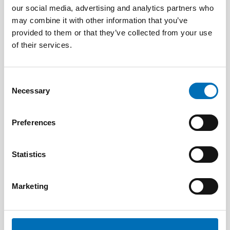
our social media, advertising and analytics partners who
may combine it with other information that you’ve
provided to them or that they’ve collected from your use
of their services.
Consent
Necessary
Selection
Preferences
Statistics
Marketing
OLDER ADULTS
1 Jul 2026
Age-friendly development requires a whole-of-
society approach