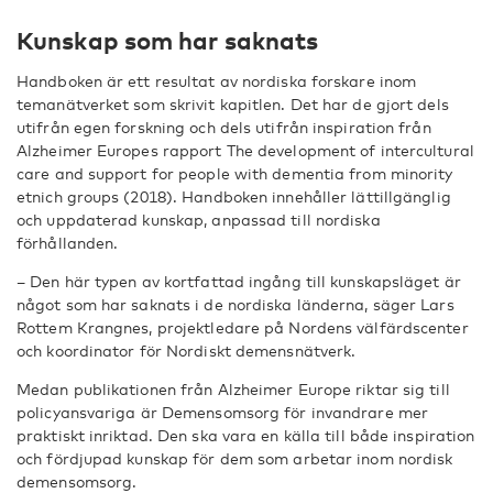
Kunskap som har saknats
Handboken är ett resultat av nordiska forskare inom
temanätverket som skrivit kapitlen. Det har de gjort dels
utifrån egen forskning och dels utifrån inspiration från
Alzheimer Europes rapport The development of intercultural
care and support for people with dementia from minority
etnich groups (2018). Handboken innehåller lättillgänglig
och uppdaterad kunskap, anpassad till nordiska
förhållanden.
– Den här typen av kortfattad ingång till kunskapsläget är
något som har saknats i de nordiska länderna, säger Lars
Rottem Krangnes, projektledare på Nordens välfärdscenter
och koordinator för Nordiskt demensnätverk.
Medan publikationen från Alzheimer Europe riktar sig till
policyansvariga är Demensomsorg för invandrare mer
praktiskt inriktad. Den ska vara en källa till både inspiration
och fördjupad kunskap för dem som arbetar inom nordisk
demensomsorg.