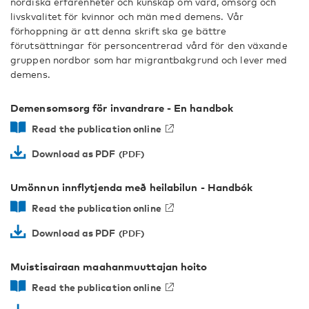
nordiska erfarenheter och kunskap om vård, omsorg och
livskvalitet för kvinnor och män med demens. Vår
förhoppning är att denna skrift ska ge bättre
förutsättningar för personcentrerad vård för den växande
gruppen nordbor som har migrantbakgrund och lever med
demens.
Demensomsorg för invandrare - En handbok
Read the publication online
Download as PDF
Umönnun innflytjenda með heilabilun - Handbók
Read the publication online
Download as PDF
Muistisairaan maahanmuuttajan hoito
Read the publication online