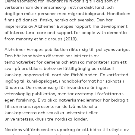
Demensomsorg för invandrare riktar sig till dig som är
verksam inom demensomsorg i ett nordiskt land, och
dagligen möter personer med migrantbakgrund. Handboken
finns på danska, finska, norska och svenska. Den har
inspirerats av Alzheimer Europes rapport The development
of intercultural care and support for people with dementia
from minority ethnic groups (2018).
Alzheimer Europes publikation riktar sig till policyansvariga.
Den här handboken däremot har initierats av
temanätverket för demens och etniska minoriteter som ett
svar på praktikers behov av lättillgänglig och aktuell
kunskap, anpassad till nordiska förhållanden. En kortfattad
ingång till kunskapsläget, i handboksformat har saknats i
länderna. Demensomsorg för invandrare är ingen
vetenskaplig publikation, men tar avstamp i författarnas
egen forskning. Elva olika nätverksmedlemmar har bidragit.
Tillsammans representerar de två nationella
kunskapscentra och sex olika universitet eller
universitetssjukhus i tre nordiska länder.
Nordens välfärdscenters uppdrag är att bidra till utbyte av