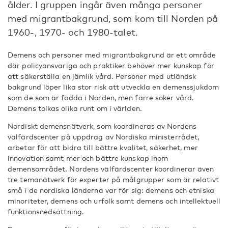
ålder. I gruppen ingår även många personer
med migrantbakgrund, som kom till Norden på
1960-, 1970- och 1980-talet.
Demens och personer med migrantbakgrund är ett område
där policyansvariga och praktiker behöver mer kunskap för
att säkerställa en jämlik vård. Personer med utländsk
bakgrund löper lika stor risk att utveckla en demenssjukdom
som de som är födda i Norden, men färre söker vård.
Demens tolkas olika runt om i världen.
Nordiskt demensnätverk, som koordineras av Nordens
välfärdscenter på uppdrag av Nordiska ministerrådet,
arbetar för att bidra till bättre kvalitet, säkerhet, mer
innovation samt mer och bättre kunskap inom
demensområdet. Nordens välfärdscenter koordinerar även
tre temanätverk för experter på målgrupper som är relativt
små i de nordiska länderna var för sig: demens och etniska
minoriteter, demens och urfolk samt demens och intellektuell
funktionsnedsättning.