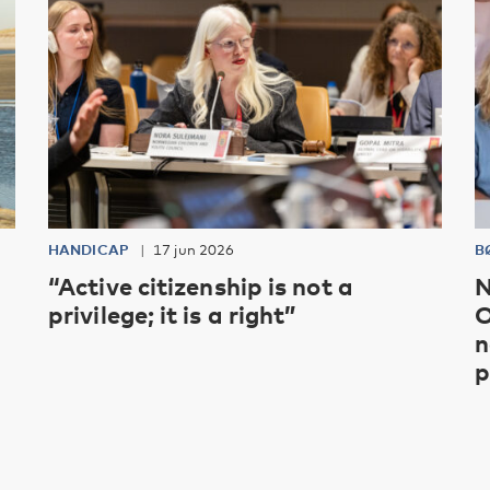
HANDICAP
17 jun 2026
B
“Active citizenship is not a
N
privilege; it is a right”
O
n
p