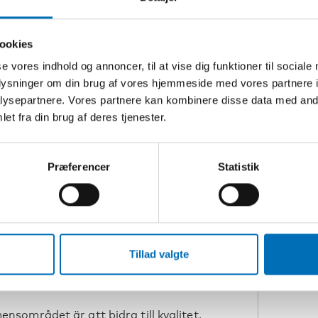
ts
ookies
kare inom temanätverket som skrivit
se vores indhold og annoncer, til at vise dig funktioner til sociale
forskning och dels utifrån inspiration
oplysninger om din brug af vores hjemmeside med vores partnere i
ment of intercultural care and
ysepartnere. Vores partnere kan kombinere disse data med andr
rity etnich groups (2018).
et fra din brug af deres tjenester.
daterad kunskap, anpassad till
Præferencer
Statistik
kunskapsläget är något som har saknats
Krangnes, projektledare på Nordens
t demensnätverk.
ktar sig till policyansvariga är
nriktad. Den ska vara en källa till
Tillad valgte
r dem som arbetar inom nordisk
sområdet är att bidra till kvalitet,