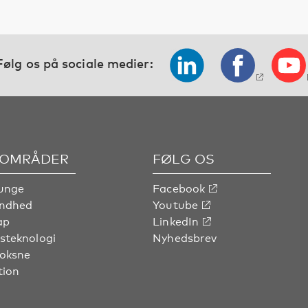
Følg os på sociale medier:
OMRÅDER
FØLG OS
unge
Facebook
undhed
Youtube
ap
LinkedIn
steknologi
Nyhedsbrev
voksne
tion