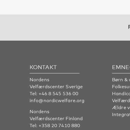
KONTAKT
EMNE
Nordens
Børn & 
Velfærdscenter Sverige
Folkes
Tel:
+46 8 545 536 00
Handic
info@nordicwelfare.org
Velfærd
Ældre 
Nordens
Integra
Velfærdscenter Finland
Tel:
+358 20 7410 880