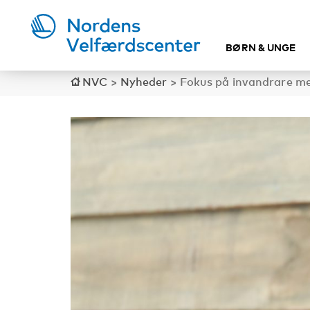
BØRN & UNGE
NVC
>
Nyheder
>
Fokus på invandrare me