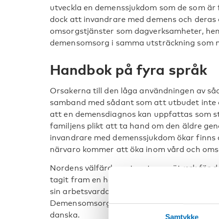
utveckla en demenssjukdom som de som är f
dock att invandrare med demens och deras a
omsorgstjänster som dagverksamheter, hem
demensomsorg i samma utsträckning som ma
Handbok på fyra språk
Orsakerna till den låga användningen av så
samband med sådant som att utbudet inte är 
att en demensdiagnos kan uppfattas som sti
familjens plikt att ta hand om den äldre ge
invandrare med demenssjukdom ökar finns d
närvaro kommer att öka inom vård och oms
Nordens välfärdscenters temanätverk för d
tagit fram en handbok för personer som a
sin arbetsvardag möter människor med mi
Demensomsorg för invandrare finns på fyra 
danska.
Samtykke