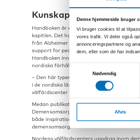
Kunskap som har sakna
Denne hjemmeside bruger c
Handboken är ett resultat av nordiska fors
Vi bruger cookies til at tilpas
kapitlen. Det har de gjort dels utifrån egen 
vores trafik. Vi deler også 
från Alzheimer Europes rapport The develop
annonceringspartnere og anal
support for people with dementia from mino
dem, eller som de har indsaml
Handboken innehåller lättillgänglig och upp
nordiska förhållanden.
Samtykkevalg
Nødvendig
– Den här typen av kortfattad ingång till 
i de nordiska länderna, säger Lars Rottem 
välfärdscenter och koordinator för Nordisk
Medan publikationen från Alzheimer Europe ri
Demensomsorg för invandrare mer praktiskt i
Afvis
både inspiration och fördjupad kunskap fö
demensomsorg.
Nordens välfärdscenters uppdrag inom demen