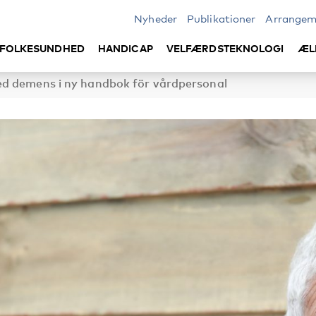
Nyheder
Publikationer
Arrangem
FOLKESUNDHED
HANDICAP
VELFÆRDSTEKNOLOGI
ÆL
d demens i ny handbok för vårdpersonal