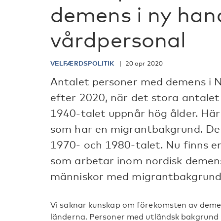
demens i ny han
vårdpersonal
VELFÆRDSPOLITIK
20 apr 2020
Antalet personer med demens i N
efter 2020, när det stora antale
1940-talet uppnår hög ålder. Hä
som har en migrantbakgrund. De 
1970- och 1980-talet. Nu finns e
som arbetar inom nordisk deme
människor med migrantbakgrund
Vi saknar kunskap om förekomsten av demen
länderna. Personer med utländsk bakgrund löp