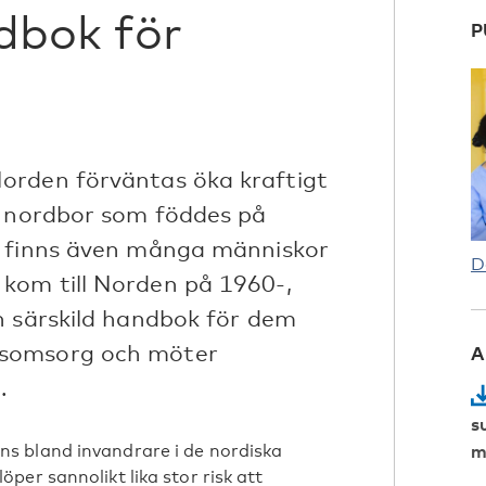
dbok för
P
orden förväntas öka kraftigt
t nordbor som föddes på
r finns även många människor
D
kom till Norden på 1960-,
n särskild handbok för dem
nsomsorg och möter
A
.
s
m
s bland invandrare i de nordiska
er sannolikt lika stor risk att