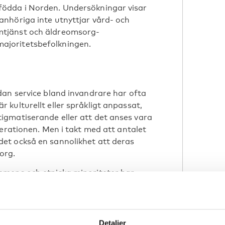
ödda i Norden. Undersökningar visar
nhöriga inte utnyttjar vård- och
tjänst och äldreomsorg-
joritetsbefolkningen.
dan service bland invandrare har ofta
kulturellt eller språkligt anpassat,
gmatiserande eller att det anses vara
nerationen. Men i takt med att antalet
et också en sannolikhet att deras
org.
emens och etniska minoriteter har
rbetar inom demensomsorg och som i
grantbakgrund. Handboken
språk: svenska, finska, norska och
Detaljer