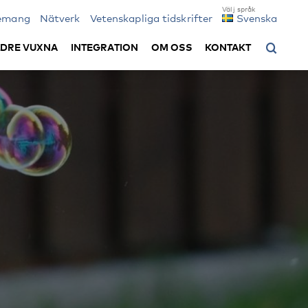
emang
Nätverk
Vetenskapliga tidskrifter
Svenska
LDRE VUXNA
INTEGRATION
OM OSS
KONTAKT