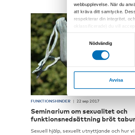
webbupplevelse. När du använ
att kräva ditt samtycke. Des
respekterar din integritet, oc
oklassificerade) du vill acce
inställningar för cookies. O
Samtyckesval
vi erbjuder. Om du har besök
Nödvändig
genom att navigera till sekre
Avvisa
FUNKTIONSHINDER
22 sep 2017
Seminarium om sexualitet och
funktionsnedsättning bröt tabu
Sexuell hjälp, sexuellt utnyttjande och hur vi