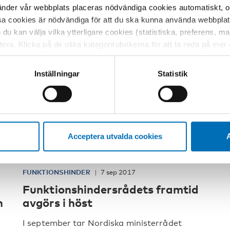
der vår webbplats placeras nödvändiga cookies automatiskt, och
sa cookies är nödvändiga för att du ska kunna använda webbplat
h du kan välja vilka ytterligare cookies (statistiska, preferens, 
ptera. Klicka på de olika kategorirubrikerna för att ta reda på me
bservera att blockering av cookies kan påverka din upplevelse av
t vår webbplats tidigare och accepterat användningen av cookies
Inställningar
Statistik
tessinställningarna i din webbläsare.
Acceptera utvalda cookies
A
FUNKTIONSHINDER
7 sep 2017
Funktionshindersrådets framtid
n
avgörs i höst
I september tar Nordiska ministerrådet