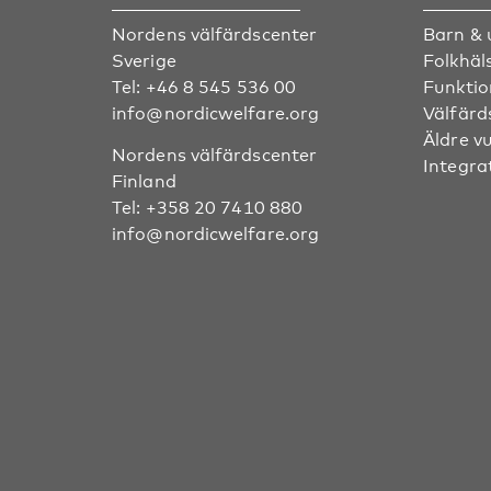
Nordens välfärdscenter
Barn &
Sverige
Folkhäl
Tel:
+46 8 545 536 00
Funktio
info@nordicwelfare.org
Välfärd
Äldre v
Nordens välfärdscenter
Integra
Finland
Tel:
+358 20 7410 880
info@nordicwelfare.org