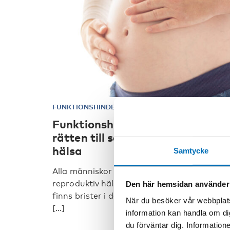
FUNKTIONSHINDER
5 nov 2025
Funktionshindersrådet: Främja
rätten till sexuell och reprodukti
hälsa
Samtycke
Alla människor har rätt till sexuell och
reproduktiv hälsa. I alla de nordiska ländern
Den här hemsidan använder
finns brister i de sexuella och reproduktiva 
När du besöker vår webbplats
[...]
information kan handla om di
du förväntar dig. Information