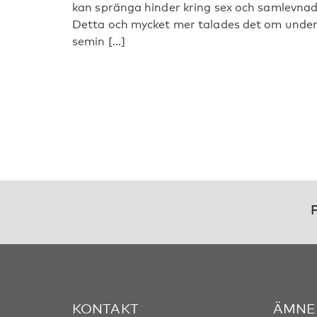
kan spränga hinder kring sex och samlevnad
Detta och mycket mer talades det om unde
semin [...]
F
KONTAKT
ÄMNE