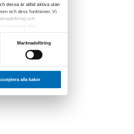
 dessa är alltid aktiva utan
sen och dess funktioner. Vi
marknadsföring och
r och anpassa dina
 webbplatsen och de tjänster
 kan du alltid radera dem
Marknadsföring
cceptera alla kakor