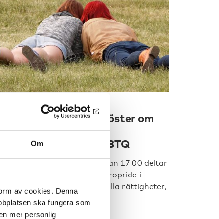
UNKTIONSHINDER
24 jul 2018
ryt tabut: Nordiska röster om
exuella rättigheter,
unktionshinder och HBTQ
Om
nsdagen den 1 augusti klockan 17.00 deltar
ordens välfärdscenter på Europride i
tockholm. Vi diskuterar sexuella rättigheter,
 form av cookies. Denna
nktio [...]
webbplatsen ska fungera som
 en mer personlig