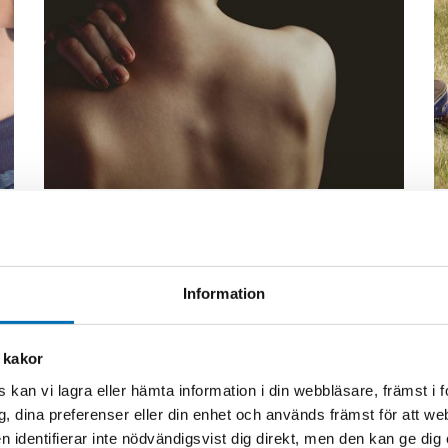
FUNKTIONSHINDER
21 mar 2019
F
Att få hjälp med sex kan kännas
B
v
pinsamt
s
f
Information
Personer med omfattande
funktionsnedsättning möter ofta hinder när
O
de vill leva ut sin sexualitet. Att vara öppen
a
N
 kakor
med sina mest intima b [...]
rä
S
 kan vi lagra eller hämta information i din webbläsare, främst i
fu
g, dina preferenser eller din enhet och används främst för att 
en identifierar inte nödvändigsvist dig direkt, men den kan ge dig