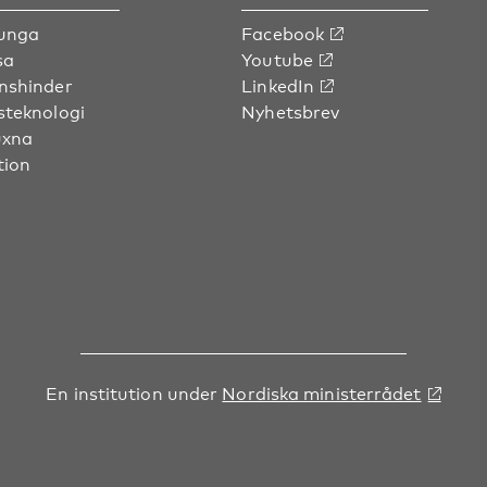
 unga
Facebook
sa
Youtube
nshinder
LinkedIn
steknologi
Nyhetsbrev
uxna
tion
En institution under
Nordiska ministerrådet