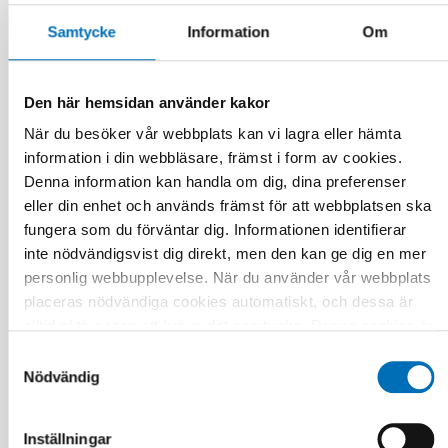
Samtycke
Information
Om
Den här hemsidan använder kakor
När du besöker vår webbplats kan vi lagra eller hämta
information i din webbläsare, främst i form av cookies.
Denna information kan handla om dig, dina preferenser
INTEGRATION
15 okt 2025
eller din enhet och används främst för att webbplatsen ska
A stronger Nordic region through inclusive
fungera som du förväntar dig. Informationen identifierar
integration – 14 recommendations by The
inte nödvändigsvist dig direkt, men den kan ge dig en mer
Nordic Migrant Expert Forum
personlig webbupplevelse. När du använder vår webbplats
placeras nödvändiga cookies automatiskt, och dessa är
alltid aktiva utan att kräva ditt samtycke. Dessa cookies är
nödvändiga för att du ska kunna använda webbplatsen och
Samtyckesval
dess funktioner. Vi respekterar din integritet, och du kan
Nödvändig
välja vilka ytterligare cookies (statistiska, preferens,
marknadsföring och oklassificerade) du vill acceptera.
Inställningar
Klicka på de olika kategorirubrikerna för att ta reda på mer