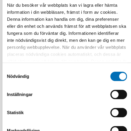
När du besöker vår webbplats kan vi lagra eller hämta
information i din webbläsare, främst i form av cookies.
Denna information kan handla om dig, dina preferenser
eller din enhet och används främst för att webbplatsen ska
fungera som du förväntar dig. Informationen identifierar
inte nödvändigsvist dig direkt, men den kan ge dig en mer
personlig webbupplevelse. När du använder vår webbplats
placeras nödvändiga cookies automatiskt, och dessa är
alltid aktiva utan att kräva ditt samtycke. Dessa cookies är
nödvändiga för att du ska kunna använda webbplatsen och
Samtyckesval
dess funktioner. Vi respekterar din integritet, och du kan
Nödvändig
välja vilka ytterligare cookies (statistiska, preferens,
marknadsföring och oklassificerade) du vill acceptera.
Inställningar
Klicka på de olika kategorirubrikerna för att ta reda på mer
och anpassa dina inställningar för cookies. Observera att
blockering av cookies kan påverka din upplevelse av
Statistik
FUNKTIONSHINDER
webbplatsen och de tjänster vi erbjuder. Om du har besökt
16 dec 2025
vår webbplats tidigare och accepterat användningen av
Uppdrag: Koordinera komplexa
Marknadsföring