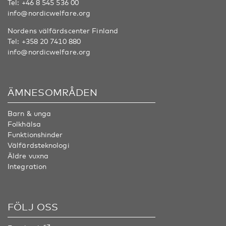
Tel:
+46 8 545 536 00
info@nordicwelfare.org
Nordens välfärdscenter Finland
Tel:
+358 20 7410 880
info@nordicwelfare.org
ÄMNESOMRÅDEN
Barn & unga
Folkhälsa
Funktionshinder
Välfärdsteknologi
Äldre vuxna
Integration
FÖLJ OSS