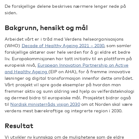
De forskjellige delene beskrives nærmere lenger nede på
siden.
Bakgrunn, hensikt og mål
Arbeidet vårt er i tråd med Verdens helseorganisasjons
(WHO)
Decade of Healthy Ageing 2021 – 2030
, som samler
forskjellige aktører over hele verden for å gi eldre et bedre
liv. Europakommisjonen har tatt initiativ til en plattform på
europeisk nivå,
European Innovation Partnership on Active
and Healthy Ageing
(EIP on AHA), for å fremme innovative
løsninger og digital transformasjon innenfor dette området.
Vårt prosjekt vil spre gode eksempler på hvordan man
fremmer aktiv og sunn aldring ved hjelp av velferdsteknologi
og dermed bidra til europeiske mål. Prosjektet bidrar også
til
Nordisk ministerråds visjon 2030
om at Norden skal være
verdens mest bærekraftige og integrerte region i 2030.
Resultat
Vi utvikler ny kunnskap om de mulighetene som de eldre