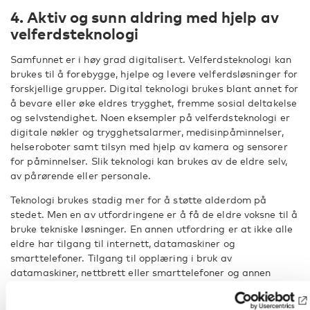
4. Aktiv og sunn aldring med hjelp av
velferdsteknologi
Samfunnet er i høy grad digitalisert. Velferdsteknologi kan
brukes til å forebygge, hjelpe og levere velferdsløsninger for
forskjellige grupper. Digital teknologi brukes blant annet for
å bevare eller øke eldres trygghet, fremme sosial deltakelse
og selvstendighet. Noen eksempler på velferdsteknologi er
digitale nøkler og trygghetsalarmer, medisinpåminnelser,
helseroboter samt tilsyn med hjelp av kamera og sensorer
for påminnelser. Slik teknologi kan brukes av de eldre selv,
av pårørende eller personale.
Teknologi brukes stadig mer for å støtte alderdom på
stedet. Men en av utfordringene er å få de eldre voksne til å
bruke tekniske løsninger. En annen utfordring er at ikke alle
eldre har tilgang til internett, datamaskiner og
smarttelefoner. Tilgang til opplæring i bruk av
datamaskiner, nettbrett eller smarttelefoner og annen
teknologi, fellesaktiviteter og sosial støtte kan skape en
positiv opplevelse for de eldre. Det vil ikke bare være