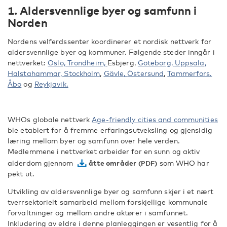
1. Aldersvennlige byer og samfunn i
Norden
Nordens velferdssenter koordinerer et nordisk nettverk for
aldersvennlige byer og kommuner. Følgende steder inngår i
nettverket:
Oslo,
Trondheim,
Esbjerg,
Göteborg,
Uppsala
,
Halstahammar,
Stockholm
,
Gävle,
Östersund
,
Tammerfors.
Åbo
og
Reykjavik.
WHOs globale nettverk
Age-friendly cities and communities
ble etablert for å fremme erfaringsutveksling og gjensidig
læring mellom byer og samfunn over hele verden.
Medlemmene i nettverket arbeider for en sunn og aktiv
alderdom gjennom
åtte områder
som WHO har
pekt ut.
Utvikling av aldersvennlige byer og samfunn skjer i et nært
tverrsektorielt samarbeid mellom forskjellige kommunale
forvaltninger og mellom andre aktører i samfunnet.
Inkludering av eldre i denne planleggingen er vesentlig for å