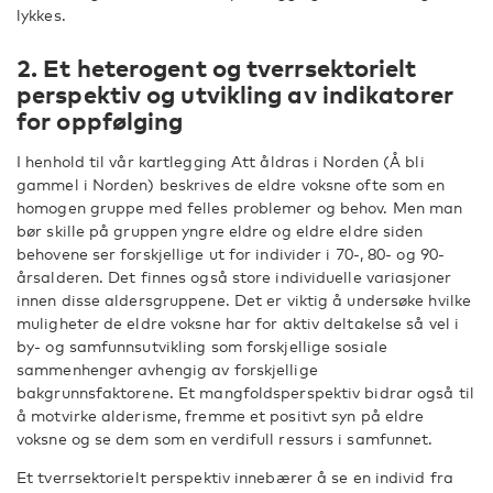
lykkes.
2. Et heterogent og tverrsektorielt
perspektiv og utvikling av indikatorer
for oppfølging
I henhold til vår kartlegging Att åldras i Norden (Å bli
gammel i Norden) beskrives de eldre voksne ofte som en
homogen gruppe med felles problemer og behov. Men man
bør skille på gruppen yngre eldre og eldre eldre siden
behovene ser forskjellige ut for individer i 70-, 80- og 90-
årsalderen. Det finnes også store individuelle variasjoner
innen disse aldersgruppene. Det er viktig å undersøke hvilke
muligheter de eldre voksne har for aktiv deltakelse så vel i
by- og samfunnsutvikling som forskjellige sosiale
sammenhenger avhengig av forskjellige
bakgrunnsfaktorene. Et mangfoldsperspektiv bidrar også til
å motvirke alderisme, fremme et positivt syn på eldre
voksne og se dem som en verdifull ressurs i samfunnet.
Et tverrsektorielt perspektiv innebærer å se en individ fra