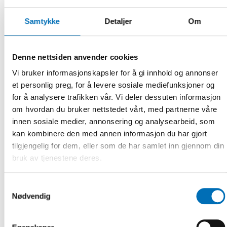
gunstig for bruken av teknologi, det vil også skape sosial
interaksjon mellom deltakerne.
Samtykke
Detaljer
Om
Les mer om hvordan Nordens velferdssenter arbeider med
velferdsteknologi:
Velferdsteknologi
Denne nettsiden anvender cookies
Vi bruker informasjonskapsler for å gi innhold og annonser
et personlig preg, for å levere sosiale mediefunksjoner og
for å analysere trafikken vår. Vi deler dessuten informasjon
Vi lever stadig lenger, og andelen eldre i
om hvordan du bruker nettstedet vårt, med partnerne våre
Norden øker. Ifølge
innen sosiale medier, annonsering og analysearbeid, som
befolkningsprognosene vil andelen
kan kombinere den med annen informasjon du har gjort
mennesker i alderen 65 og eldre i
tilgjengelig for dem, eller som de har samlet inn gjennom din
Norden øke fra cirka 20 til 26 prosent
bruk av tjenestene deres.
mellom 2020 og 2060. Andelen personer
som er 80 år eller eldre, vil stige fra
cirka fire til åtte prosent. –
Kilde:
Samtykkevalg
Nødvendig
Nordregio/Nordic Statistic