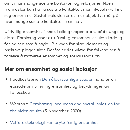
om vi har mange sosiale kontakter og relasjoner. Noen
mennesker kan ha få sosiale kontakter, men likevel ikke føle
seg ensomme. Sosial isolasjon er et mer objektivt mål på
hvor mange sosiale kontakter man har.
Ufrivillig ensomhet finnes i alle grupper, blant både unge og
eldre. Forskning viser at ufrivillig ensomhet er like skadelig
for helsen som å røyke. Risikoen for slag, demens og
psykiske plager øker. Derfor er det viktig for folkehelsen å
forsøke å motvirke ensomhet og sosial isolasjon.
Mer om ensomhet og sosial isolasjon
I podkastserien
Den åldersvänliga staden
handler en
episode om ufrivillig ensomhet og betydningen av
fellesskap
Webinar:
Combating loneliness and social isolation for
the older adults
(5 November 2020)
Velferdsteknologi kan bryte farlig ensomhet