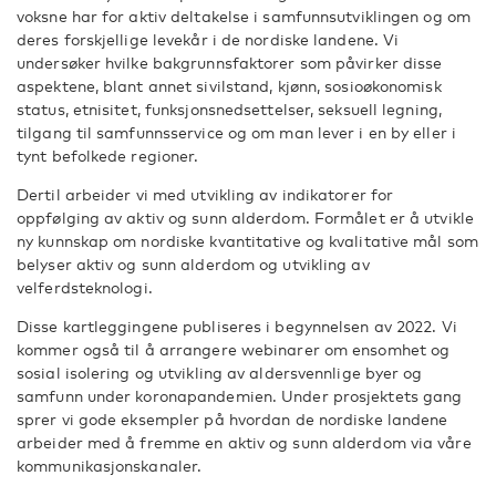
voksne har for aktiv deltakelse i samfunnsutviklingen og om
deres forskjellige levekår i de nordiske landene. Vi
undersøker hvilke bakgrunnsfaktorer som påvirker disse
aspektene, blant annet sivilstand, kjønn, sosioøkonomisk
status, etnisitet, funksjonsnedsettelser, seksuell legning,
tilgang til samfunnsservice og om man lever i en by eller i
tynt befolkede regioner.
Dertil arbeider vi med utvikling av indikatorer for
oppfølging av aktiv og sunn alderdom. Formålet er å utvikle
ny kunnskap om nordiske kvantitative og kvalitative mål som
belyser aktiv og sunn alderdom og utvikling av
velferdsteknologi.
Disse kartleggingene publiseres i begynnelsen av 2022. Vi
kommer også til å arrangere webinarer om ensomhet og
sosial isolering og utvikling av aldersvennlige byer og
samfunn under koronapandemien. Under prosjektets gang
sprer vi gode eksempler på hvordan de nordiske landene
arbeider med å fremme en aktiv og sunn alderdom via våre
kommunikasjonskanaler.