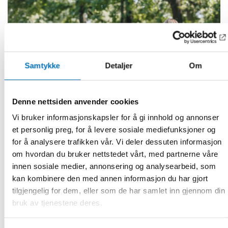
Samtykke
Detaljer
Om
Denne nettsiden anvender cookies
Vi bruker informasjonskapsler for å gi innhold og annonser
et personlig preg, for å levere sosiale mediefunksjoner og
for å analysere trafikken vår. Vi deler dessuten informasjon
om hvordan du bruker nettstedet vårt, med partnerne våre
FOLKEHELSE
innen sosiale medier, annonsering og analysearbeid, som
26 mai 2025
kan kombinere den med annen informasjon du har gjort
Public health in a changing world – challenges,
tilgjengelig for dem, eller som de har samlet inn gjennom din
opportunities and collaboration in the Nordic
bruk av tjenestene deres.
countries