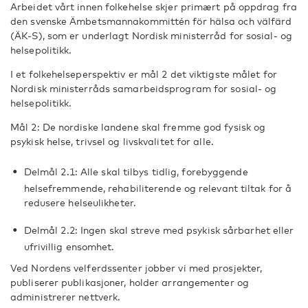
Arbeidet vårt innen folkehelse skjer primært på oppdrag fra
den svenske Ämbetsmannakommittén för hälsa och välfärd
(ÄK-S), som er underlagt Nordisk ministerråd for sosial- og
helsepolitikk.
I et folkehelseperspektiv er mål 2 det viktigste målet for
Nordisk ministerråds samarbeidsprogram for sosial- og
helsepolitikk.
Mål 2: De nordiske landene skal fremme god fysisk og
psykisk helse, trivsel og livskvalitet for alle.
Delmål 2.1: Alle skal tilbys tidlig, forebyggende
helsefremmende, rehabiliterende og relevant tiltak for å
redusere helseulikheter.
Delmål 2.2: Ingen skal streve med psykisk sårbarhet eller
ufrivillig ensomhet.
Ved Nordens velferdssenter jobber vi med prosjekter,
publiserer publikasjoner, holder arrangementer og
administrerer nettverk.