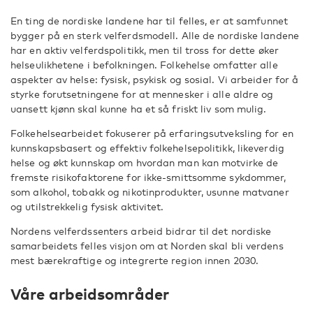
En ting de nordiske landene har til felles, er at samfunnet
bygger på en sterk velferdsmodell. Alle de nordiske landene
har en aktiv velferdspolitikk, men til tross for dette øker
helseulikhetene i befolkningen. Folkehelse omfatter alle
aspekter av helse: fysisk, psykisk og sosial. Vi arbeider for å
styrke forutsetningene for at mennesker i alle aldre og
uansett kjønn skal kunne ha et så friskt liv som mulig.
Folkehelsearbeidet fokuserer på erfaringsutveksling for en
kunnskapsbasert og effektiv folkehelsepolitikk, likeverdig
helse og økt kunnskap om hvordan man kan motvirke de
fremste risikofaktorene for ikke-smittsomme sykdommer,
som alkohol, tobakk og nikotinprodukter, usunne matvaner
og utilstrekkelig fysisk aktivitet.
Nordens velferdssenters arbeid bidrar til det nordiske
samarbeidets felles visjon om at Norden skal bli verdens
mest bærekraftige og integrerte region innen 2030.
Våre arbeidsområder