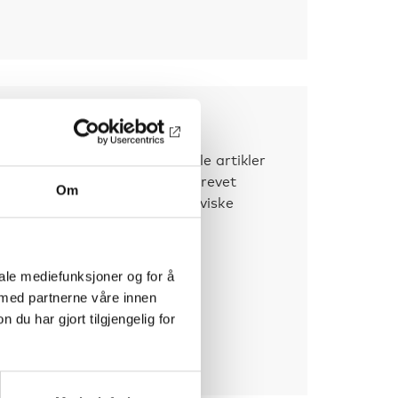
ndersområdet
t i Norden? Vi samler aktuelle artikler
nde arrangementer. Nyhetsbrevet
Om
der materiale på de skandinaviske
t 2/2026
iale mediefunksjoner og for å
t 1/2026
 med partnerne våre innen
u har gjort tilgjengelig for