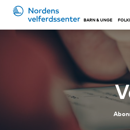
BARN & UNGE
FOLK
V
Abonn