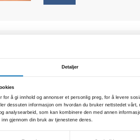
Nyhetsbrev fra funksjonshi
Hva skjer innenfor funksjonshindersfelte
og rapporter og informerer om komme
Detaljer
utkommer fire ganger i året og innehol
språk og engelsk.
ookies
Nyheter från funktionshindersområde
 for å gi innhold og annonser et personlig preg, for å levere sos
Nyheter från funktionshindersområde
deler dessuten informasjon om hvordan du bruker nettstedet vårt,
og analysearbeid, som kan kombinere den med annen informasjon d
ABONNER
 inn gjennom din bruk av tjenestene deres.