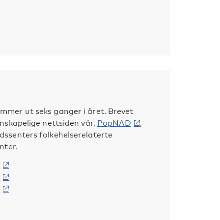
mer ut seks ganger i året. Brevet
nskapelige nettsiden vår,
PopNAD
,
ssenters folkehelserelaterte
nter.
6
6
6