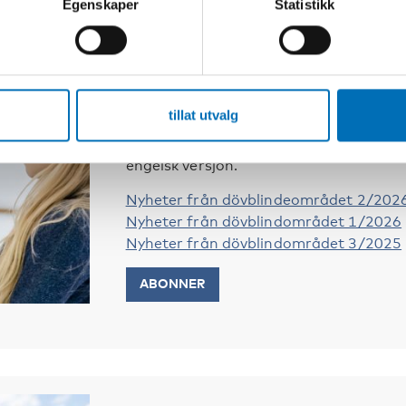
Egenskaper
Statistikk
Nyhetsbrev fra døvblindomr
Nyhetsbrevet om døvblindhet kommer ut 
tillat utvalg
med tips om seminarer og kurs vi arran
innen feltet døvblindhet. Nyhetsbrevet 
engelsk versjon.
Nyheter från dövblindeområdet 2/202
Nyheter från dövblindområdet 1/2026
Nyheter från dövblindområdet 3/2025
ABONNER