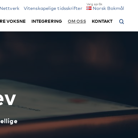
Nettverk
Vitenskapelige tidsskrifter
Norsk Bokmål
RE VOKSNE
INTEGRERING
OM OSS
KONTAKT
ev
ellige