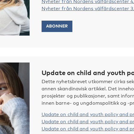
Nyheter från Nordens välfärdscenter 
Nyheter från Nordens välfärdscenter 
ABONNER
Update on child and youth po
Dette nyhetsbrevet utkommer cirka seks
annen skandinavisk artikkel. Det inneho
prosjekter og publikasjoner, samt in
innen barne- og ungdomspolitikk og -pr
Update on child and youth policy and p
Update on child and youth policy and p
Update on child and youth policy and p