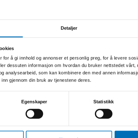
Les publikasjonen på nett
Last ned som PDF
Detaljer
ookies
 for å gi innhold og annonser et personlig preg, for å levere sos
deler dessuten informasjon om hvordan du bruker nettstedet vårt,
og analysearbeid, som kan kombinere den med annen informasjon d
 inn gjennom din bruk av tjenestene deres.
Egenskaper
Statistikk