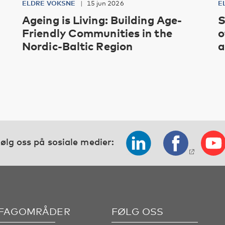
ELDRE VOKSNE
15 jun 2026
E
Ageing is Living: Building Age-
S
Friendly Communities in the
o
Nordic-Baltic Region
a
ølg oss på sosiale medier:
 FAGOMRÅDER
FØLG OSS