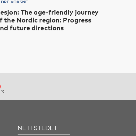
LDRE VOKSNE
esjon: The age-friendly journey
f the Nordic region: Progress
nd future directions
NETTSTEDET