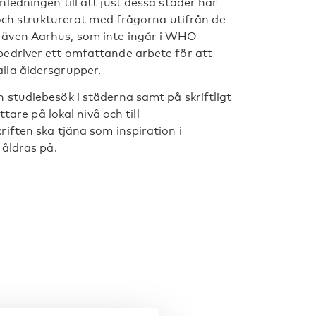
ledningen till att just dessa städer har
 och strukturerat med frågorna utifrån de
 även Aarhus, som inte ingår i WHO-
edriver ett omfattande arbete för att
lla åldersgrupper.
 studiebesök i städerna samt på skriftligt
tare på lokal nivå och till
iften ska tjäna som inspiration i
 åldras på.