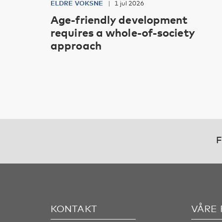
ELDRE VOKSNE
1 jul 2026
Age-friendly development
requires a whole-of-society
approach
F
KONTAKT
VÅRE