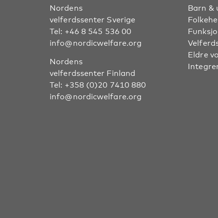
Nordens
Barn & 
velferdssenter Sverige
Folkehe
Tel:
+46 8 545 536 00
Funksjo
info@nordicwelfare.org
Velferd
Eldre v
Nordens
Integre
velferdssenter Finland
Tel:
+358 (0)20 7410 880
info@nordicwelfare.org