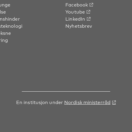
unge
Facebook
lse
Youtube
nshinder
LinkedIn
steknologi
Nyhetsbrev
oksne
ring
En institusjon under
Nordisk ministerråd