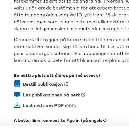
förekommer säkert också på andra håll i Norden. An
valts ut är att de bestämt sig för att arbeta brett
åtta temaområden som WHO lyft fram. Vi skildrar
nätverket men som i samarbete med olika aktörer b
skapa social gemenskap och motverka ensamhet i a
Denna skrift bygger på information från möten och
material. Den vänder sig i första hand till beslutsfat
pensionärsorganisationer. Förhoppningen är att skr
kommunernas arbete för att bli en bättre plats att
En bättre plats att åldras på (på svensk)
Bestill publikasjon
Les publikasjonen på nett
Last ned som PDF
A better Environment to Age in (på engelsk)