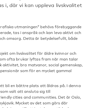
i, där vi kan uppleva livskvalitet
ografiska utmaningen” behövs förebyggande
erade, tas i anspråk och kan leva aktivt och
och omsorg. Detta är betydelsefullt, både
ojekt om livskvalitet för äldre kvinnor och
som ofta brukar lyftas fram när man talar
isk aktivitet, bra matvanor, social gemenskap,
ven pensionär som för en mycket gammal
bli en bättre plats att åldras på. I denna
om valt att ansluta sig till
endly cities and communities. Det är Oslo,
kjavik. Mycket av det som görs där