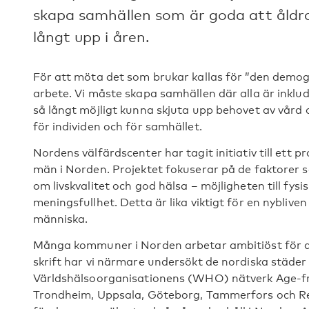
skapa samhällen som är goda att åldras 
långt upp i åren.
För att möta det som brukar kallas för ”den dem
arbete. Vi måste skapa samhällen där alla är inklud
så långt möjligt kunna skjuta upp behovet av vård 
för individen och för samhället.
Nordens välfärdscenter har tagit initiativ till ett pr
män i Norden. Projektet fokuserar på de faktorer 
om livskvalitet och god hälsa – möjligheten till fys
meningsfullhet. Detta är lika viktigt för en nybli
människa.
Många kommuner i Norden arbetar ambitiöst för att 
skrift har vi närmare undersökt de nordiska städer s
Världshälsoorganisationens (WHO) nätverk Age-fri
Trondheim, Uppsala, Göteborg, Tammerfors och Rey