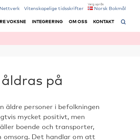
Nettverk
Vitenskapelige tidsskrifter
Norsk Bokmål
RE VOKSNE
INTEGRERING
OM OSS
KONTAKT
 åldras på
en äldre personer i befolkningen
ligtvis mycket positivt, men
äller boende och transporter,
ch omsorg. Det handlar om att