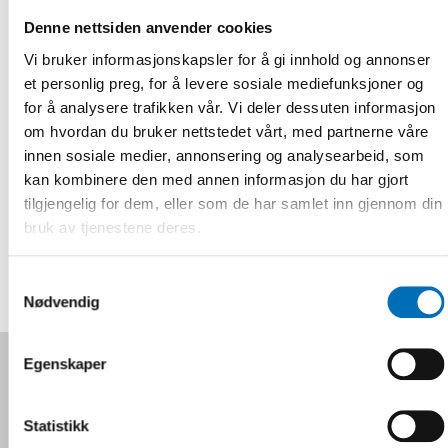
välfärdsforskning
| Nordic Welfare
Denne nettsiden anvender cookies
Vi bruker informasjonskapsler for å gi innhold og annonser
Research
et personlig preg, for å levere sosiale mediefunksjoner og
for å analysere trafikken vår. Vi deler dessuten informasjon
Tidsskrift om
om hvordan du bruker nettstedet vårt, med partnerne våre
innen sosiale medier, annonsering og analysearbeid, som
velferdspolitikk
kan kombinere den med annen informasjon du har gjort
tilgjengelig for dem, eller som de har samlet inn gjennom din
bruk av tjenestene deres.
Samtykkevalg
Nødvendig
Følg oss på sosiale medier:
Egenskaper
Statistikk