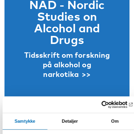
NAD - Nordic
Studies on
Alcohol and
Drugs
Tidsskrift om forskning
på alkohol og
narkotika
Nordisk
Samtykke
Detaljer
Om