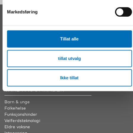
Markedsføring
KONTAKT
Nordens velferdssenter Sverige
Tel:
+46 8 545 536 00
Tillat alle
info@nordicwelfare.org
Nordens velferdssenter Finland
tillat utvalg
Tel:
+358 (0)20 7410 880
info@nordicwelfare.org
Ikke tillat
VÅRE FAGOMRÅDER
Barn & unge
Folkehelse
Funksjonshinder
Velferdsteknologi
Eldre voksne
Integrering