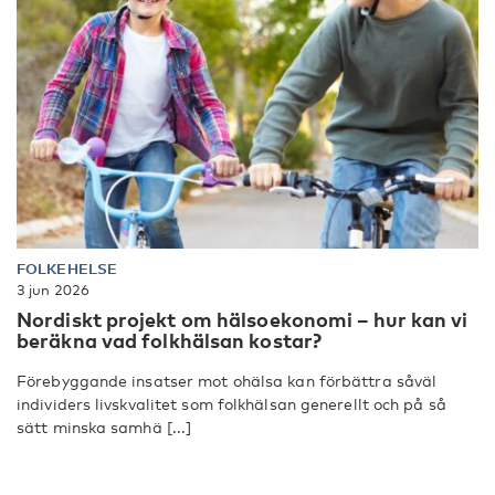
FOLKEHELSE
3 jun 2026
Nordiskt projekt om hälsoekonomi – hur kan vi
beräkna vad folkhälsan kostar?
Förebyggande insatser mot ohälsa kan förbättra såväl
individers livskvalitet som folkhälsan generellt och på så
sätt minska samhä [...]