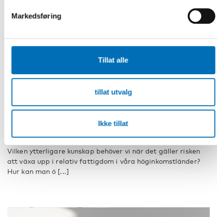
Markedsføring
Tillat alle
tillat utvalg
BARN & UNGE
13 mai 2026
Barnfattigdom i fokus på utskottsmöte i
Ikke tillat
Nordiska Rådet
Vilken ytterligare kunskap behöver vi när det gäller risken
att växa upp i relativ fattigdom i våra höginkomstländer?
Hur kan man ö [...]