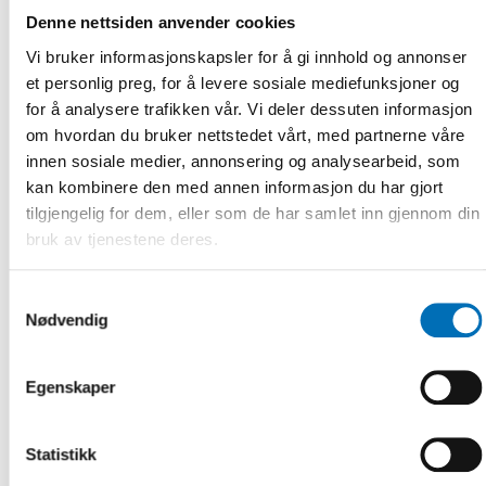
Denne nettsiden anvender cookies
Vi bruker informasjonskapsler for å gi innhold og annonser
et personlig preg, for å levere sosiale mediefunksjoner og
for å analysere trafikken vår. Vi deler dessuten informasjon
FUNKSJONSHINDER
om hvordan du bruker nettstedet vårt, med partnerne våre
18 mai 2026
innen sosiale medier, annonsering og analysearbeid, som
Enhancing active citizenships for young people
with disabilities: Nordic side event at COSP19
kan kombinere den med annen informasjon du har gjort
tilgjengelig for dem, eller som de har samlet inn gjennom din
Young people with disabilities need equal opportunities to
bruk av tjenestene deres.
be involved in civil society, public and political life. What is
holding them bac [...]
Samtykkevalg
Nødvendig
Egenskaper
Statistikk