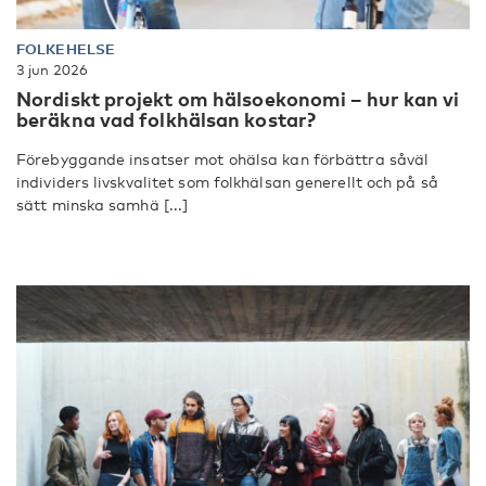
FOLKEHELSE
3 jun 2026
Nordiskt projekt om hälsoekonomi – hur kan vi
beräkna vad folkhälsan kostar?
Förebyggande insatser mot ohälsa kan förbättra såväl
individers livskvalitet som folkhälsan generellt och på så
sätt minska samhä [...]