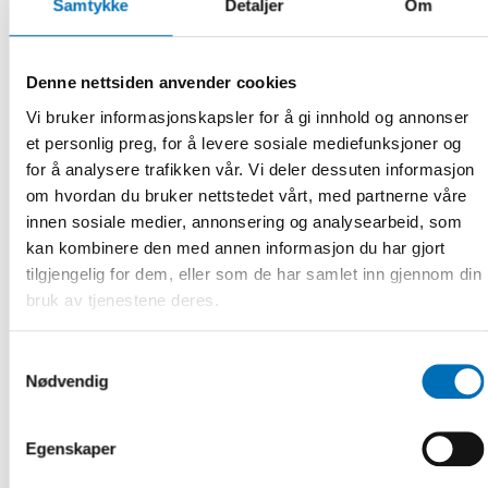
Samtykke
Detaljer
Om
Denne nettsiden anvender cookies
Vi bruker informasjonskapsler for å gi innhold og annonser
et personlig preg, for å levere sosiale mediefunksjoner og
for å analysere trafikken vår. Vi deler dessuten informasjon
om hvordan du bruker nettstedet vårt, med partnerne våre
innen sosiale medier, annonsering og analysearbeid, som
kan kombinere den med annen informasjon du har gjort
tilgjengelig for dem, eller som de har samlet inn gjennom din
FOLKEHELSE
bruk av tjenestene deres.
9 mai 2022
NADRA 2022: Q&A with keynote speaker Riikka
Perälä
Samtykkevalg
Nødvendig
Riikka Perälä, Post-Doctoral Researcher at the Y-
Foundation, is one of the keynote speakers at the Nordic
Alcohol and Drug Researchers’ [...]
Egenskaper