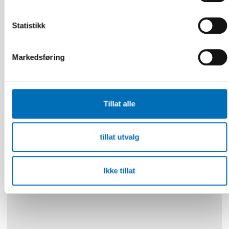
Statistikk
Markedsføring
Tillat alle
ELDRE VOKSNE
5 nov 2020
Att åldras i Norden
tillat utvalg
Ikke tillat
15
JUN
2026