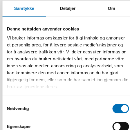
Samtykke
Detaljer
Om
Denne nettsiden anvender cookies
Vi bruker informasjonskapsler for å gi innhold og annonser
et personlig preg, for å levere sosiale mediefunksjoner og
for å analysere trafikken vår. Vi deler dessuten informasjon
ELDRE VOKSNE
30 aug 2024
om hvordan du bruker nettstedet vårt, med partnerne våre
Inclusive approaches in age-friendly cities in
innen sosiale medier, annonsering og analysearbeid, som
focus at the Nordic Day
kan kombinere den med annen informasjon du har gjort
tilgjengelig for dem, eller som de har samlet inn gjennom din
bruk av tjenestene deres.
Samtykkevalg
Nødvendig
Egenskaper