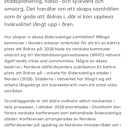
stadsplanering, hälso- och sjukvård och
omsorg. Det handlar om att skapa samhällen
som är goda att åldras i, där vi kan uppleva
livskvalitet långt upp i åren.
Hur skapar vi dessa åldersvänliga samhällen? Många
kommuner i Norden arbetar ambitiöst för att bli en bättre
plats att åldras på. 2018 hade tio nordiska kommuner
anslutit sig till Världshälsoorganisationens (WHO) nätverk
Agefriendly cities and communities. Några av dessa
beskrivs i Nordens välfärdscenters publikation En bättre
plats att åldras på – arbete för åldersvänliga städer i
Norden (2018). Städerna i nätverket har åtagit sig att
arbeta långsiktigt och tvärsektoriellt inom ett antal olika
områden.
Grundläggande är att äldre invånare aktivt medverkar i
hela processen. I oktober 2018 anordnades i Stockholm den
första nordiska konferensen som behandlade åldersvänliga
städer. Konferensen arrangerades av Nordens
välfärdscenter på uppdrag av Nordiska ministerrådet och i