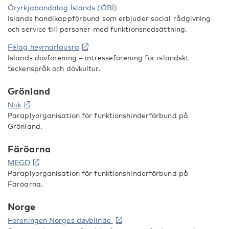
Öryrkjabandalag Íslands (ÖBÍ)
Islands handikappförbund som erbjuder social rådgivning
och service till personer med funktionsnedsättning.
Félag heyrnarlausra
Islands dövförening – intresseförening för isländskt
teckenspråk och dövkultur.
Grönland
Niik
Paraplyorganisation för funktionshinderförbund på
Grönland.
Färöarna
MEGD
Paraplyorganisation för funktionshinderförbund på
Färöarna.
Norge
Foreningen Norges døvblinde