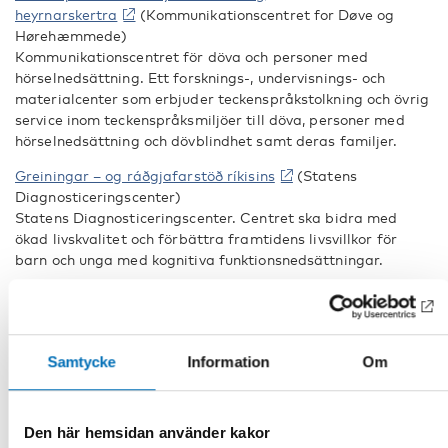
heyrnarskertra
(Kommunikationscentret for Døve og
Hørehæmmede)
Kommunikationscentret för döva och personer med
hörselnedsättning. Ett forsknings-, undervisnings- och
materialcenter som erbjuder teckenspråkstolkning och övrig
service inom teckenspråksmiljöer till döva, personer med
hörselnedsättning och dövblindhet samt deras familjer.
Greiningar – og ráðgjafarstöð ríkisins
(Statens
Diagnosticeringscenter)
Statens Diagnosticeringscenter. Centret ska bidra med
ökad livskvalitet och förbättra framtidens livsvillkor för
barn och unga med kognitiva funktionsnedsättningar.
Þjónustu- og þekkingarmiðstöð fyrir blinda, sjónskerta og
daufblinda einstaklinga
(Kompetencecenter for blinde,
synshæmmede og døvblinde)
Kompetenscenter för blinda och personer med
Samtycke
Information
Om
synnedsättning och dövblindhet. Kunskapscenter som
erbjuder habilitering och rehabilitering.
Den här hemsidan använder kakor
Norge