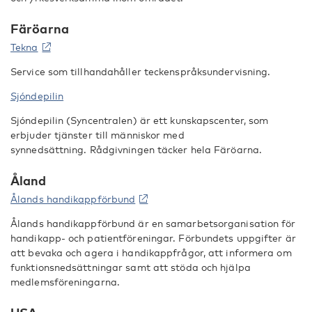
Färöarna
Tekna
Service som tillhandahåller teckenspråksundervisning.
Sjóndepilin
Sjóndepilin (Syncentralen) är ett kunskapscenter, som
erbjuder tjänster till människor med
synnedsättning. Rådgivningen täcker hela Färöarna.
Åland
Ålands handikappförbund
Ålands handikappförbund är en samarbetsorganisation för
handikapp- och patientföreningar. Förbundets uppgifter är
att bevaka och agera i handikappfrågor, att informera om
funktionsnedsättningar samt att stöda och hjälpa
medlemsföreningarna.