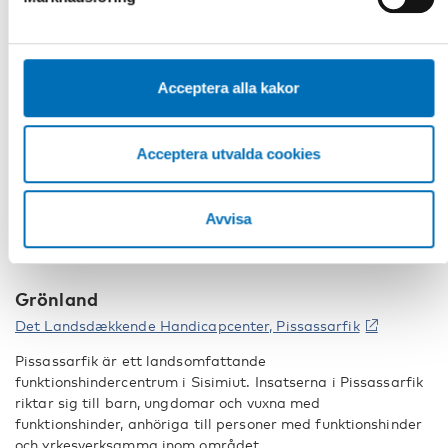
cookies kan du alltid radera dem genom att navigera till
Mo Gård erbjuder tjänster inom stöd och service,
sekretessinställningarna i din webbläsare.
behandling, utbildning samt kunskapsstöd. Deras
fokusområden är kommunikation och funktionsnedsättning.
Acceptera alla kakor
Nationellt Kunskapscenter för Dövblindfrågor
Allt om dövblindhet på ett ställe.
Acceptera utvalda cookies
Specialpedagogiska skolmyndigheten (SPSM)
Verksamheten riktar sig till barn och unga vuxna med
funktionsnedsättningar. Resurscenter dövblind är en enhet
Avvisa
inom SPSM som riktar sig till barn och unga med
dövblindhet.
Grönland
Det Landsdækkende Handicapcenter, Pissassarfik
Pissassarfik är ett landsomfattande
funktionshindercentrum i Sisimiut. Insatserna i Pissassarfik
riktar sig till barn, ungdomar och vuxna med
funktionshinder, anhöriga till personer med funktionshinder
och yrkesverksamma inom området.