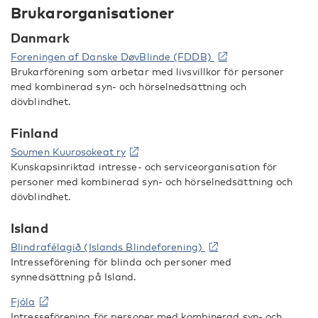
Brukarorganisationer
Danmark
Foreningen af Danske DøvBlinde (FDDB)
Brukarförening som arbetar med livsvillkor för personer
med kombinerad syn- och hörselnedsättning och
dövblindhet.
Finland
Soumen Kuurosokeat ry
Kunskapsinriktad intresse- och serviceorganisation för
personer med kombinerad syn- och hörselnedsättning och
dövblindhet.
Island
Blindrafélagið (Islands Blindeforening)
Intresseförening för blinda och personer med
synnedsättning på Island.
Fjóla
Intresseförening för personer med kombinerad syn- och