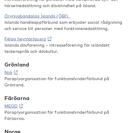
hörselnedsättning och dövblindhet på Island.
Öryrkjabandalag Íslands (ÖBÍ)
Islands handikappförbund som erbjuder social rådgivning
och service till personer med funktionsnedsättning.
Félag heyrnarlausra
Islands dövförening – intresseförening för isländskt
teckenspråk och dövkultur.
Grönland
Niik
Paraplyorganisation för funktionshinderförbund på
Grönland.
Färöarna
MEGD
Paraplyorganisation för funktionshinderförbund på
Färöarna.
Norge