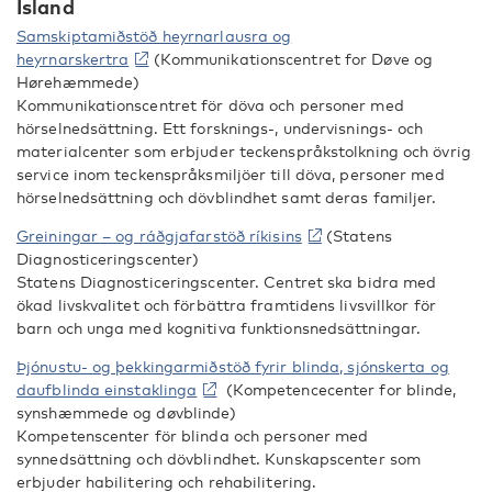
Island
Samskiptamiðstöð heyrnarlausra og
heyrnarskertra
(Kommunikationscentret for Døve og
Hørehæmmede)
Kommunikationscentret för döva och personer med
hörselnedsättning. Ett forsknings-, undervisnings- och
materialcenter som erbjuder teckenspråkstolkning och övrig
service inom teckenspråksmiljöer till döva, personer med
hörselnedsättning och dövblindhet samt deras familjer.
Greiningar – og ráðgjafarstöð ríkisins
(Statens
Diagnosticeringscenter)
Statens Diagnosticeringscenter. Centret ska bidra med
ökad livskvalitet och förbättra framtidens livsvillkor för
barn och unga med kognitiva funktionsnedsättningar.
Þjónustu- og þekkingarmiðstöð fyrir blinda, sjónskerta og
daufblinda einstaklinga
(Kompetencecenter for blinde,
synshæmmede og døvblinde)
Kompetenscenter för blinda och personer med
synnedsättning och dövblindhet. Kunskapscenter som
erbjuder habilitering och rehabilitering.