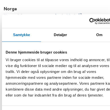
Norge
Nasjonalt kompetansesystem for døvblinde
Koordinator för insatser och service till personer med
kombinerad syn- och hörselnedsättning och dövblindhet,
samt till deras närstående och lokala professionella miljöer.
Samtykke
Detaljer
Om
Eikholt Ressurssenter for Døvblindblitte
Resurscenter med huvuduppgift att erbjuda
anpassningskurser för personer med kombinerad syn- och
Denne hjemmeside bruger cookies
hörselnedsättning och dövblindhet.
Vi bruger cookies til at tilpasse vores indhold og annoncer, til
Signo
vise dig funktioner til sociale medier og til at analysere vores
trafik. Vi deler også oplysninger om din brug af vores
Kompetenscenter för döva, personer med hörselnedsättning
och dövblindhet.
hjemmeside med vores partnere inden for sociale medier,
annonceringspartnere og analysepartnere. Vores partnere k
Statped
kombinere disse data med andre oplysninger, du har givet d
Specialpedagogisk myndighet med spetskompetens inom
eller som de har indsamlet fra din brug af deres tjenester.
olika funktionshinderområden, bland annat dövblindhet.