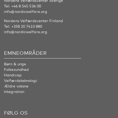
Nordens Velfærdscenter Sverige
Tel:
+46 8 545 536 00
info@nordicwelfare.org
Nordens Velfærdscenter Finland
Tel:
+358 20 7410 880
info@nordicwelfare.org
EMNEOMRÅDER
Børn & unge
Folkesundhed
Handicap
Velfærdsteknologi
Ældre voksne
Integration
FØLG OS