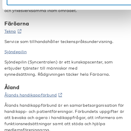
funktionshinder, anhöriga till personer med funktionshinder
och yrkesverksamma inom området.
Färöarna
Tekna
Service som tillhandahåller teckenspråksundervisning.
Sjóndepilin
Sjóndepilin (Syncentralen) är ett kunskapscenter, som
erbjuder tjänster till människor med
synnedsättning. Rådgivningen täcker hela Färöarna.
Åland
Ålands handikappförbund
Ålands handikappförbund är en samarbetsorganisation för
handikapp- och patientföreningar. Förbundets uppgifter är
att bevaka och agera i handikappfrågor, att informera om
funktionsnedsättningar samt att stöda och hjälpa
medlemsföreningarna.