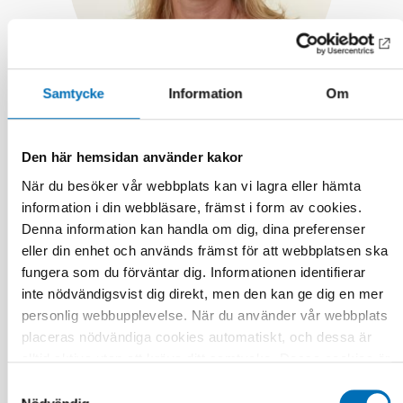
Samtycke
Information
Om
Hanna Sällemark
Sveriges kommuner och regioner, SKR
Den här hemsidan använder kakor
När du besöker vår webbplats kan vi lagra eller hämta
information i din webbläsare, främst i form av cookies.
Denna information kan handla om dig, dina preferenser
eller din enhet och används främst för att webbplatsen ska
fungera som du förväntar dig. Informationen identifierar
inte nödvändigsvist dig direkt, men den kan ge dig en mer
personlig webbupplevelse. När du använder vår webbplats
placeras nödvändiga cookies automatiskt, och dessa är
alltid aktiva utan att kräva ditt samtycke. Dessa cookies är
nödvändiga för att du ska kunna använda webbplatsen och
Samtyckesval
dess funktioner. Vi respekterar din integritet, och du kan