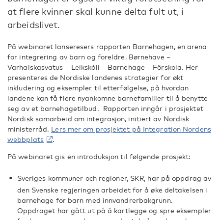
at flere kvinner skal kunne delta fult ut, i
arbeidslivet.
På webinaret lanseresers rapporten Barnehagen, en arena
for integrering av barn og foreldre, Børnehave –
Varhaiskasvatus – Leikskóli – Barnehage – Förskola.
Her
presenteres de Nordiske landenes strategier for økt
inkludering og eksempler til etterfølgelse, på hvordan
landene kan få flere nyankomne barnefamilier til å benytte
seg av et barnehagetilbud. Rapporten inngår i prosjektet
Nordisk samarbeid om integrasjon, initiert av Nordisk
ministerråd.
Lers mer om prosjektet på Integration Nordens
webbplats
.
På webinaret gis en introduksjon til følgende prosjekt:
Sveriges kommuner och regioner, SKR, har på oppdrag av
den Svenske regjeringen arbeidet for å øke deltakelsen i
barnehage for barn med innvandrerbakgrunn.
Oppdraget har gått ut på å kartlegge og spre eksempler