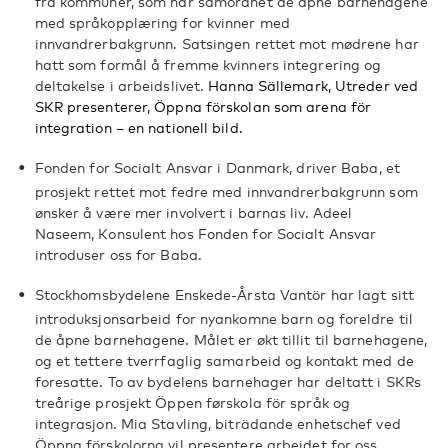
fra kommuner, som har samordnet de åpne barnehagene
med språkopplæring for kvinner med
innvandrerbakgrunn. Satsingen rettet mot mødrene har
hatt som formål å fremme kvinners integrering og
deltakelse i arbeidslivet.
Hanna Sällemark, Utreder ved
SKR presenterer, Öppna förskolan som arena för
integration – en nationell bild.
Fonden for Socialt Ansvar i Danmark, driver Baba, et
prosjekt rettet mot fedre med innvandrerbakgrunn som
ønsker å være mer involvert i barnas liv. Adeel
Naseem, Konsulent hos Fonden for Socialt Ansvar
introduser oss for Baba.
Stockhomsbydelene Enskede-Årsta Vantör har lagt sitt
introduksjonsarbeid for nyankomne barn og foreldre til
de åpne barnehagene. Målet er økt tillit til barnehagene,
og et tettere tverrfaglig samarbeid og kontakt med de
foresatte. To av bydelens barnehager har deltatt i SKRs
treårige prosjekt Öppen førskola för språk og
integrasjon. Mia Stavling, biträdande enhetschef ved
Öppna förskolorna vil presentere arbeidet for oss.