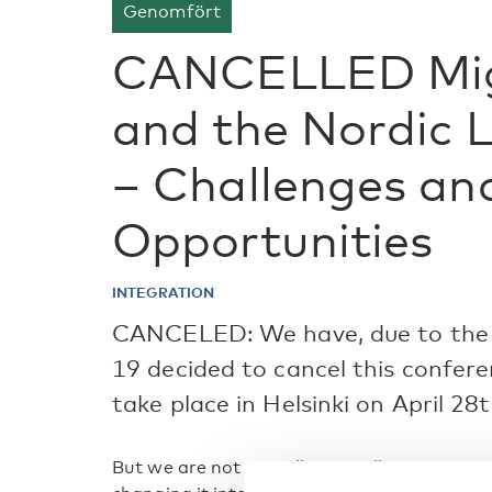
Genomfört
CANCELLED Mi
and the Nordic 
– Challenges an
Opportunities
INTEGRATION
CANCELED: We have, due to the c
19 decided to cancel this confer
take place in Helsinki on April 28t
But we are not cancelling totally, we are ju