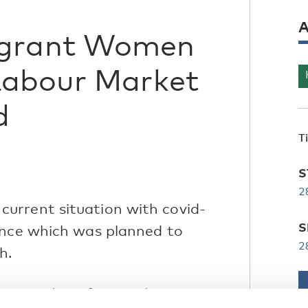
A
grant Women
Labour Market
d
T
S
2
urrent situation with covid-
S
ence which was planned to
2
h.
st moving the conference online,