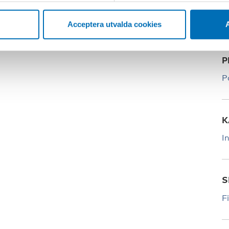
P
Acceptera utvalda cookies
A
P
P
K
I
S
F