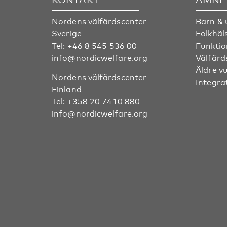
Nordens välfärdscenter
Barn &
Sverige
Folkhäl
Tel:
+46 8 545 536 00
Funktio
info@nordicwelfare.org
Välfärd
Äldre v
Nordens välfärdscenter
Integra
Finland
Tel:
+358 20 7410 880
info@nordicwelfare.org