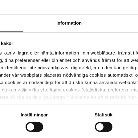
ister here.
Information
 kakor
A
 kan vi lagra eller hämta information i din webbläsare, främst i
g, dina preferenser eller din enhet och används främst för att 
en identifierar inte nödvändigsvist dig direkt, men den kan ge dig
der vår webbplats placeras nödvändiga cookies automatiskt, och
sa cookies är nödvändiga för att du ska kunna använda webbplat
h du kan välja vilka ytterligare cookies (statistiska, preferens, 
ptera. Klicka på de olika kategorirubrikerna för att ta reda på me
bservera att blockering av cookies kan påverka din upplevelse av
t vår webbplats tidigare och accepterat användningen av cookies
Inställningar
Statistik
tessinställningarna i din webbläsare.