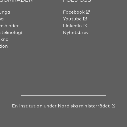
 unga
Facebook
sa
Youtube
nshinder
LinkedIn
steknologi
Nyhetsbrev
uxna
tion
En institution under
Nordiska ministerrådet