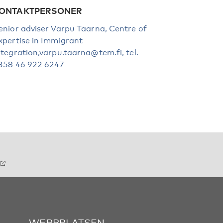
ONTAKTPERSONER
enior adviser Varpu Taarna, Centre of
xpertise in Immigrant
ntegration,varpu.taarna@tem.fi, tel.
358 46 922 6247
WEBBPLATSEN