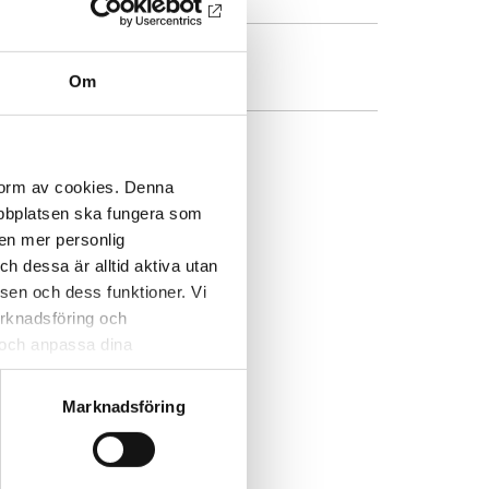
Program PDF
Om
DRESS
 form av cookies. Denna
webbplatsen ska fungera som
 en mer personlig
 dessa är alltid aktiva utan
sen och dess funktioner. Vi
marknadsföring och
r och anpassa dina
 webbplatsen och de tjänster
 kan du alltid radera dem
Marknadsföring