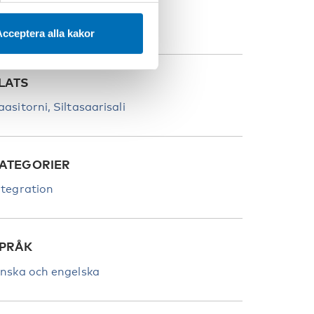
aasivuorenkatu 5
cceptera alla kakor
LATS
aasitorni, Siltasaarisali
ATEGORIER
ntegration
PRÅK
inska och engelska