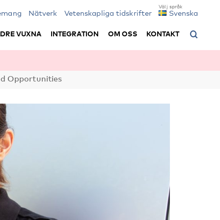
emang
Nätverk
Vetenskapliga tidskrifter
Svenska
LDRE VUXNA
INTEGRATION
OM OSS
KONTAKT
d Opportunities