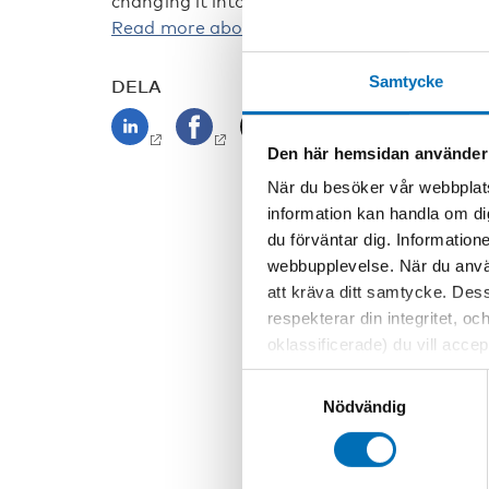
changing it into a webinar instead.
Read more about the online webinar and reg
Samtycke
DELA
Den här hemsidan använder
När du besöker vår webbplats
information kan handla om di
du förväntar dig. Information
webbupplevelse. När du använ
att kräva ditt samtycke. Des
respekterar din integritet, oc
oklassificerade) du vill acce
inställningar för cookies. O
Samtyckesval
vi erbjuder. Om du har besök
Nödvändig
genom att navigera till sekre