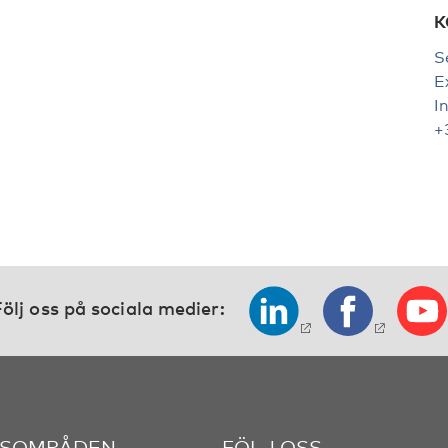
K
S
E
I
+
ölj oss på sociala medier:
SOMRÅDEN
FÖLJ OSS