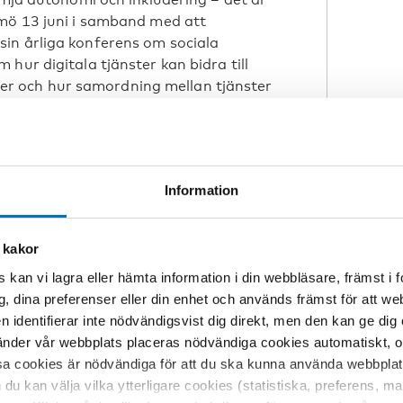
lmö 13 juni i samband med att
in årliga konferens om sociala
hur digitala tjänster kan bidra till
nster och hur samordning mellan tjänster
iv.
skarnätverket Nordic Health and
) håller i årets Nordic Day. HWT
diskforskning från samtliga nordiska
Information
ng och praktik om innovation inom
D
 kakor
nik; IT-utveckling för social
 kan vi lagra eller hämta information i din webbläsare, främst i
förbättringar av organisation och
g, dina preferenser eller din enhet och används främst för att 
ttande.
P
en identifierar inte nödvändigsvist dig direkt, men den kan ge dig
niska omvandlingen av välfärdstjänster
der vår webbplats placeras nödvändiga cookies automatiskt, och
C
itala tjänster har ur ett
sa cookies är nödvändiga för att du ska kunna använda webbplat
diska forskarnätverket har just detta i
h du kan välja vilka ytterligare cookies (statistiska, preferens, 