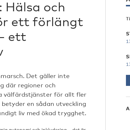
: Hälsa och
ör ett förlängt
T
– ett
S
1
v
S
1
mmarsch. Det gäller inte
g där regioner och
älfärdstjänster för allt fler
betyder en sådan utveckling
A
tändigt liv med ökad trygghet.
ämja autonomi och inkludering – det är