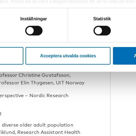
empel från samtliga länder i Norden,
ptera. Klicka på de olika kategorirubrikerna för att ta reda på me
K
rdens välfärdscenter.
bservera att blockering av cookies kan påverka din upplevelse av
t vår webbplats tidigare och accepterat användningen av cookies
V
Inställningar
Statistik
tessinställningarna i din webbläsare.
ai Koivumäki, Deputy Director &
e
Acceptera utvalda cookies
A
nology Research Network
ofessor Christine Gustafsson,
ofessor Elin Thygesen, UIT Norway
erspective – Nordic Research
)
e diverse older adult population
iklund, Research Assistant Health