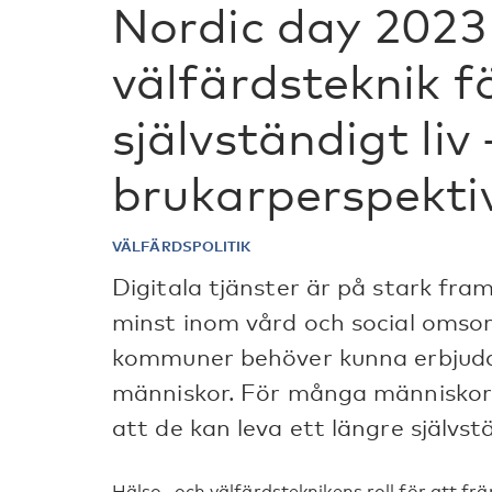
Nordic day 2023
välfärdsteknik f
självständigt liv 
brukarperspekti
VÄLFÄRDSPOLITIK
Digitala tjänster är på stark fra
minst inom vård och social omsor
kommuner behöver kunna erbjuda v
människor. För många människor 
att de kan leva ett längre självs
Hälso- och välfärdsteknikens roll för att fr