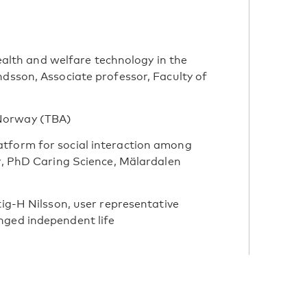
 health and welfare technology in the
ndsson, Associate professor, Faculty of
 Norway (TBA)
tform for social interaction among
er, PhD Caring Science, Mälardalen
tig-H Nilsson, user representative
nged independent life