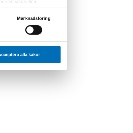
r och anpassa dina
ATEGORIER
 webbplatsen och de tjänster
 kan du alltid radera dem
älfärdspolitik
Marknadsföring
cceptera alla kakor