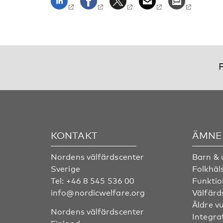
F
KONTAKT
ÄMNE
Nordens välfärdscenter
Barn &
Sverige
Folkhäl
Tel:
+46 8 545 536 00
Funktio
info@nordicwelfare.org
Välfärd
Äldre v
Nordens välfärdscenter
Integra