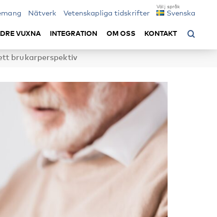
emang
Nätverk
Vetenskapliga tidskrifter
Svenska
LDRE VUXNA
INTEGRATION
OM OSS
KONTAKT
 ett brukarperspektiv