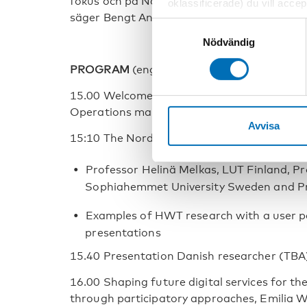
fokus och på Nordic Day presenteras fem ex
oklassificerade) du vill acce
säger Bengt Andersson, projektledare på No
inställningar för cookies. O
Samtyckesval
vi erbjuder. Om du har besök
Nödvändig
genom att navigera till sekre
PROGRAM
(engelska)
15.00 Welcome Eva Franzén, Director and K
Operations manager, Nordic Welfare Centr
Avvisa
15:10 The Nordic Health and Welfare Tech
Professor Helinä Melkas, LUT Finland, Pr
Sophiahemmet University Sweden and Pr
Examples of HWT research with a user p
presentations
15.40 Presentation Danish researcher (TBA
16.00 Shaping future digital services for th
through participatory approaches, Emilia W