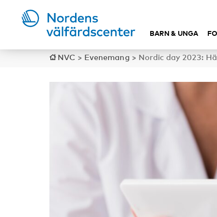
BARN & UNGA
FO
NVC
>
Evenemang
>
Nordic day 2023: Häl