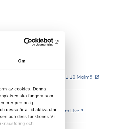
Om
ag Hammarskjölds torg 2, 211 18 Malmö
 form av cookies. Denna
webbplatsen ska fungera som
LATS
 en mer personlig
 dessa är alltid aktiva utan
larion Malmö Live Hotel, Room Live 3
sen och dess funktioner. Vi
marknadsföring och