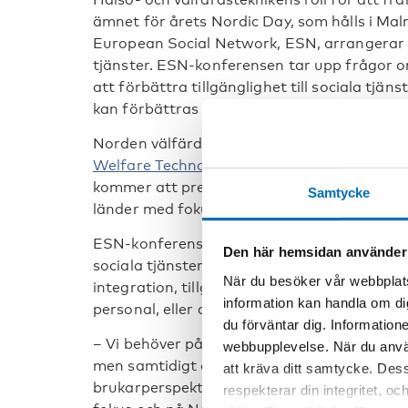
ämnet för årets Nordic Day, som hålls i Ma
European Social Network, ESN, arrangerar s
tjänster. ESN-konferensen tar upp frågor om 
att förbättra tillgänglighet till sociala tjä
kan förbättras utifrån ett användarperspekt
Norden välfärdscenter som koordinerar
for
Welfare Technology Research Network
(HWT
kommer att presentera tvärvetenskaplig nor
Samtycke
länder med fokus på ett brukarperspektiv.
ESN-konferensen kommer att belysa forskni
Den här hemsidan använder
sociala tjänster genom hälso- och välfärdstek
När du besöker vår webbplats
integration, tillgänglighet eller autonomi; 
information kan handla om di
personal, eller datahantering för beslutsfa
du förväntar dig. Information
– Vi behöver påskynda den digitala och tek
webbupplevelse. När du använ
men samtidigt också påvisa vilka effekter dig
att kräva ditt samtycke. Des
brukarperspektiv. Våra 75 forskare i det nor
respekterar din integritet, oc