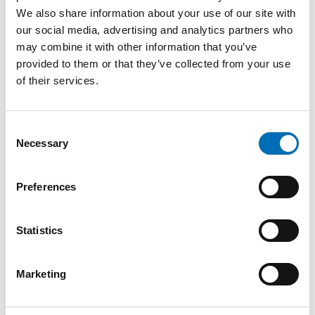
We also share information about your use of our site with
our social media, advertising and analytics partners who
may combine it with other information that you’ve
provided to them or that they’ve collected from your use
of their services.
Consent
Necessary
Selection
WELFARE POLICY
21 Apr 2021
Debatt: Brist på arbetskraft är ett hot mot den
Preferences
nordiska välfärdsmodellen
Det här är en debattartikel som publiceras i Dagens
Statistics
Medicin 21 april 2021 [...]
Marketing