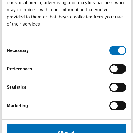
our social media, advertising and analytics partners who
may combine it with other information that you’ve
provided to them or that they’ve collected from your use
of their services.
Consent
Necessary
WELFARE POLICY
Selection
24 Mar 2021
”Enbart fördelar med digitala lösningar inom
Preferences
välfärden”
När det nordiska projektet Vård och omsorg på distans,
Statistics
VOPD, går i mål med sin första etapp finns det en mycket
enkel men tydlig sluts [...]
Marketing
Allow all